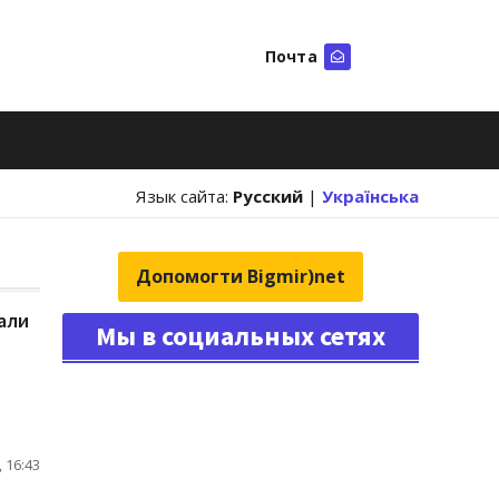
Почта
Искать
Язык сайта:
Русский
|
Українська
Допомогти Bigmir)net
али
Мы в социальных сетях
 16:43