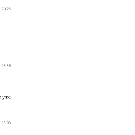
 20:25
 15:58
х уже
 13:03