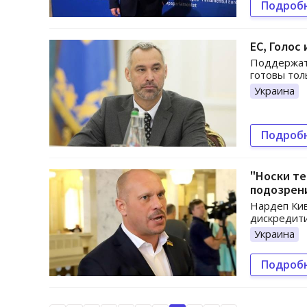
Подроб
ЕС, Голос
Поддержать
готовы то
Украина
Подроб
"Носки те
подозрен
Нардеп Кив
дискредит
Украина
Подроб