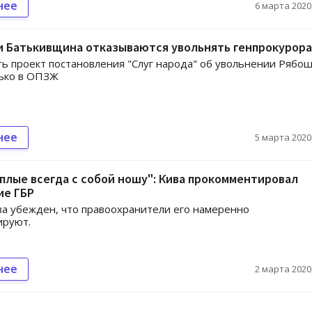
нее
6 марта 2020,
 и Батькивщина отказываются увольнять генпрокурора
 проект постановления "Слуг народа" об увольнении Рябо
лько в ОПЗЖ
нее
5 марта 2020,
плые всегда с собой ношу": Кива прокомментировал
ие ГБР
а убежден, что правоохранители его намеренно
ируют.
нее
2 марта 2020,