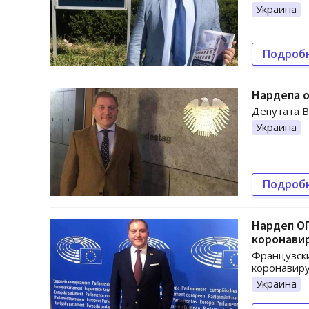
Украина
Подроб
Нардепа 
Депутата В
Украина
Подроб
Нардеп О
коронави
Французски
коронавиру
Украина