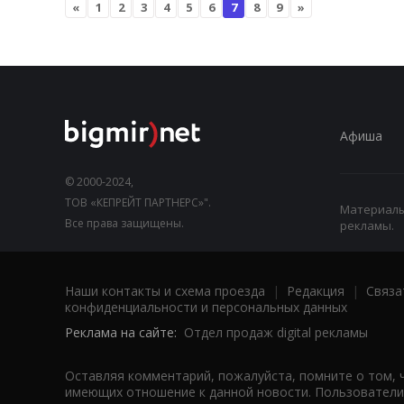
«
1
2
3
4
5
6
7
8
9
»
Афиша
© 2000-2024,
ТОВ «КЕПРЕЙТ ПАРТНЕРС»".
Материалы,
Все права защищены.
рекламы.
Наши контакты и схема проезда
|
Редакция
|
Связа
конфиденциальности и персональных данных
Реклама на сайте:
Отдел продаж digital рекламы
Оставляя комментарий, пожалуйста, помните о том, 
имеющих отношение к данной новости. Пользователи,