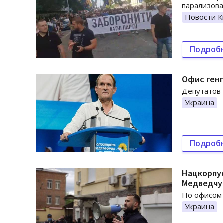
парализова
Новости К
Подроб
Офис ген
Депутатов 
Украина
Подроб
Нацкорпус
Медведчу
По офисом 
Украина