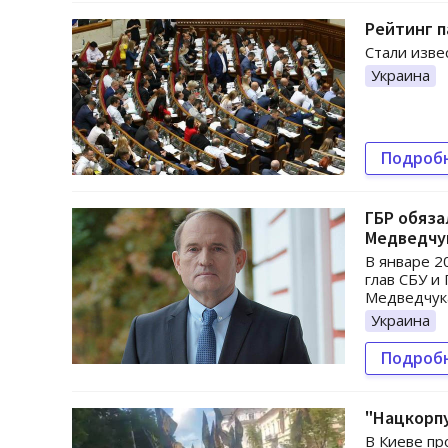
Рейтинг п
Стали изве
Украина
Подроб
ГБР обяза
Медведчу
В январе 2
глав СБУ и
Медведчука
Украина
Подроб
"Нацкорпу
В Киеве пр