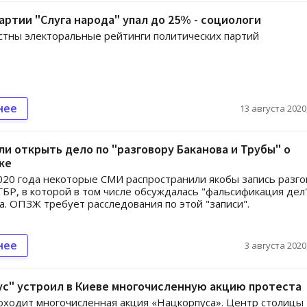
артии "Слуга народа" упал до 25% - социологи
стны электоральные рейтинги политических партий
нее
13 августа 2020,
ли открыть дело по "разговору Баканова и Трубы" о
ке
020 года некоторые СМИ распространили якобы запись разго
 ГБР, в которой в том числе обсуждалась "фальсификация дел
. ОПЗЖ требует расследования по этой "записи".
нее
3 августа 2020,
с" устроил в Киеве многочисленную акцию протеста
оходит многочисленная акция «Нацкорпуса». Центр столицы