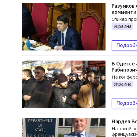
Разумков 
комменти
Спикер про
Украина
Подроб
В Одессе 
Рабинови
На конфер
Украина
Подроб
Нардеп В
На такой п
французски