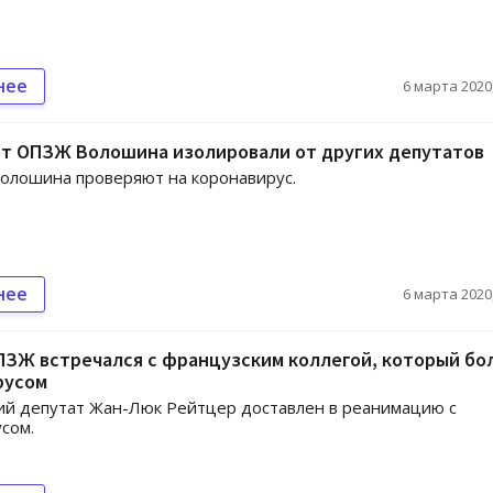
нее
6 марта 2020,
от ОПЗЖ Волошина изолировали от других депутатов
олошина проверяют на коронавирус.
нее
6 марта 2020,
ПЗЖ встречался с французским коллегой, который бо
русом
й депутат Жан-Люк Рейтцер доставлен в реанимацию с
сом.