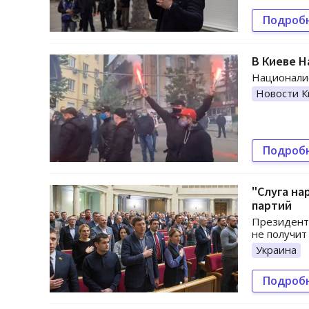
Подроб
В Киеве 
Национали
Новости К
Подроб
"Слуга на
партий
Президентс
не получит
Украина
Подроб