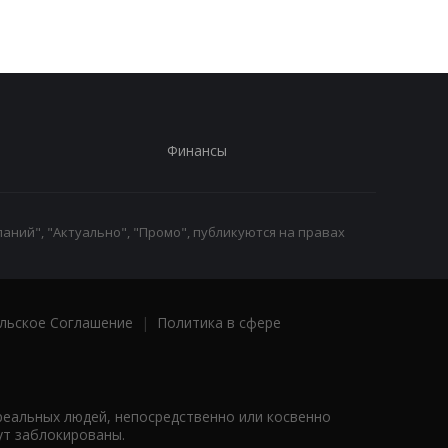
Финансы
аний", "Актуально", "Промо", публикуются на правах
льское Соглашение
|
Политика в сфере
реальных людей, непосредственно или косвенно
ут заблокированы.