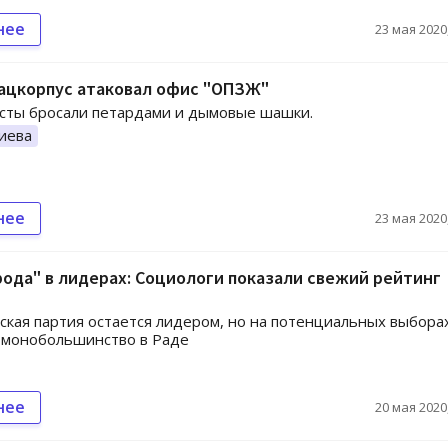
нее
23 мая 2020,
Нацкорпус атаковал офис "ОПЗЖ"
сты бросали петардами и дымовые шашки.
иева
нее
23 мая 2020,
рода" в лидерах: Социологи показали свежий рейтинг
кая партия остается лидером, но на потенциальных выбора
 монобольшинство в Раде
нее
20 мая 2020,