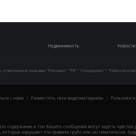
Недвижимость
Новости
 отмеченные знаками "Реклама", "PR", "Спецпроект", "Новости комп
ться с нами
|
Разместить свои видеоматериалы
|
Пользовате
что содержание и тон Вашего сообщения могут задеть чувства 
 которые нарушают эти правила грубо или систематически, буд