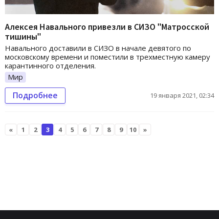
Алексея Навального привезли в СИЗО "Матросской
тишины"
Навального доставили в СИЗО в начале девятого по
московскому времени и поместили в трехместную камеру
карантинного отделения.
Мир
Подробнее
19 января 2021, 02:34
«
1
2
3
4
5
6
7
8
9
10
»