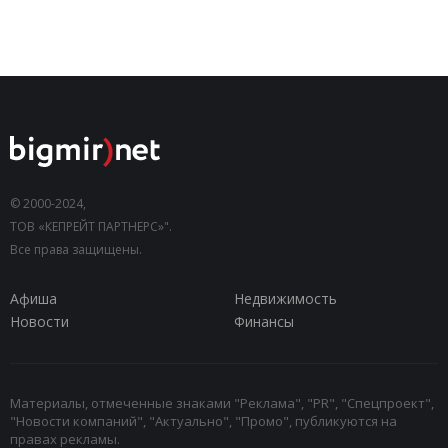
© 2000-2024,
ТОВ «КЕПРЕЙТ ПАРТНЕРС»".
Все права защищены.
Афиша
Недвижимость
Новости
Финансы
Материалы, отмеченные знаками "Реклама", "PR", "Спецпроект",
"Новости компаний", "Актуально", "Промо", публикуются на
правах рекламы.