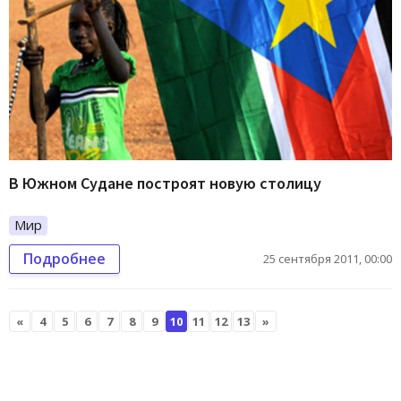
В Южном Судане построят новую столицу
Мир
Подробнее
25 сентября 2011, 00:00
«
4
5
6
7
8
9
10
11
12
13
»