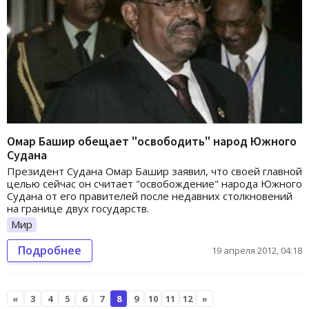
Омар Башир обещает "освободить" народ Южного
Судана
Президент Судана Омар Башир заявил, что своей главной
целью сейчас он считает "освобождение" народа Южного
Судана от его правителей после недавних столкновений
на границе двух государств.
Мир
Подробнее
19 апреля 2012, 04:18
«
3
4
5
6
7
8
9
10
11
12
»