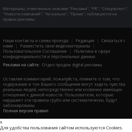
Материалы, отмеченные знаками "Реклама", "PR", "Спецпроект",
"Новости компаний", "Актуально", "Промо", публикуются на
правах рекламы.
Наши контакты и схема проезда
|
Редакция
|
Связаться с
нами
|
Разместить свои видеоматериалы
|
Пользовательское Соглашение
|
Политика в сфере
конфиденциальности и персональных данных
Реклама на сайте:
Отдел продаж digital рекламы
Оставляя комментарий, пожалуйста, помните о том, что
содержание и тон Вашего сообщения могут задеть чувства
реальных людей, непосредственно или косвенно имеющих
отношение к данной новости. Пользователи, которые
нарушают эти правила грубо или систематически, будут
заблокированы.
Полная версия правил
x
Для удобства пользования сайтом используются Cookies.