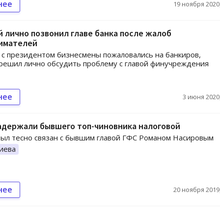
нее
19 ноября 2020,
 лично позвонил главе банка после жалоб
имателей
 с президентом бизнесмены пожаловались на банкиров,
решил лично обсудить проблему с главой финучреждения
нее
3 июня 2020,
адержали бывшего топ-чиновника налоговой
ыл тесно связан с бывшим главой ГФС Романом Насировым
иева
нее
20 ноября 2019,