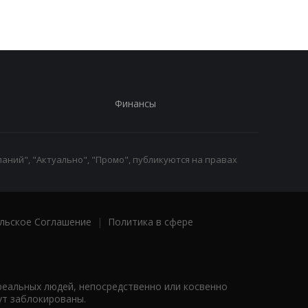
Финансы
аний", "Актуально", "Промо", публикуются на правах
льское Соглашение
|
Политика в сфере
реальных людей, непосредственно или косвенно
ут заблокированы.