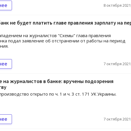
нее
8 октября 2021,
анк не будет платить главе правления зарплату на п
нападением на журналистов "Схемы" глава правления
нка подал заявление об отстранении от работы на период
ния.
нее
7 октября 2021,
 на журналистов в банке: вручены подозрения
тву
роизводство открыто по ч. 1 и ч. 3 ст. 171 УК Украины.
нее
7 октября 2021,