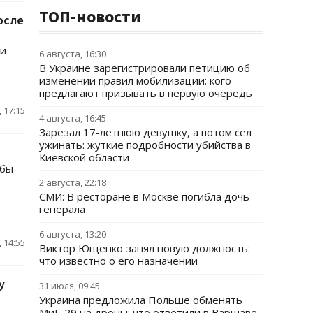
ТОП-новости
осле
ли
6 августа, 16:30
В Украине зарегистрировали петицию об
изменении правил мобилизации: кого
предлагают призывать в первую очередь
 17:15
4 августа, 16:45
Зарезал 17-летнюю девушку, а потом сел
ужинать: жуткие подробности убийства в
Киевской области
жбы
2 августа, 22:18
СМИ: В ресторане в Москве погибла дочь
генерала
6 августа, 13:20
 14:55
Виктор Ющенко занял новую должность:
что известно о его назначении
у
31 июля, 09:45
Украина предложила Польше обменять
МиГ-29 на дроны: что ответили в Варшаве