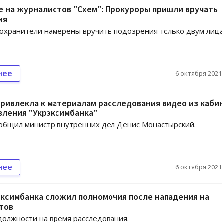
 на журналистов "Схем": Прокуроры пришли вручать
ия
охранители намерены вручить подозрения только двум лиц
нее
6 октября 2021,
ривлекла к материалам расследования видео из каби
вления "Укрэксимбанка"
общил министр внутренних дел Денис Монастырский.
нее
6 октября 2021,
эксимбанка сложил полномочия после нападения на
тов
должности на время расследования.