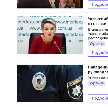
Подроб
Укрэксимб
отставки
В связи с 
Укрэксимба
расследова
Украина
Подроб
Нападение
руководс
Уголовное п
Украина
Подроб