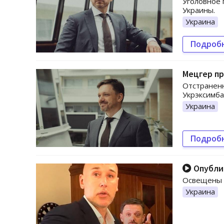
Уголовное п
Украины.
Украина
Подроб
Мецгер п
Отстраненн
Укрэксимба
Украина
Подроб
Опублик
Освещены в
Украина