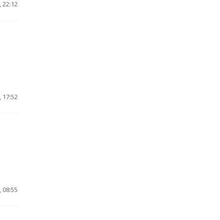
 22:12
 17:52
 08:55