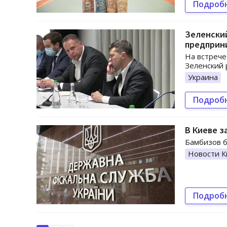
Подроб
Зеленский
предприн
На встрече
Зеленский 
Украина
Подроб
В Киеве з
Бамбизов б
Новости К
Подроб