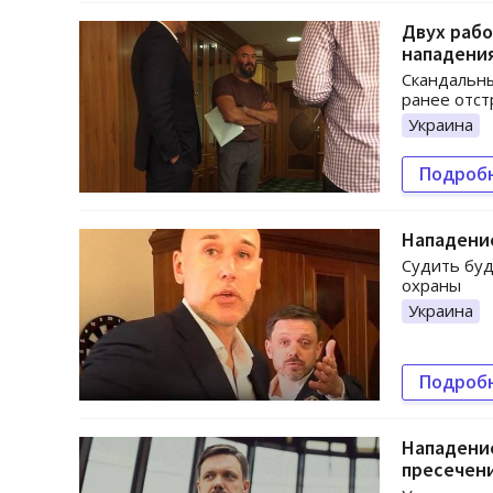
Двух рабо
нападени
Скандальны
ранее отст
Украина
Подроб
Нападение
Судить буд
охраны
Украина
Подроб
Нападение
пресечен