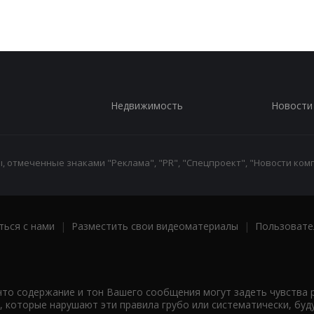
Недвижимость
Новости
 отмеченные знаками "Реклама", "PR", "Спецпроект", "Новости комп
ться с нами
|
Разместить свои видеоматериалы
|
Пользовате
что содержание и тон Вашего сообщения могут задеть чувства 
 которые нарушают эти правила грубо или систематически, буд