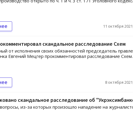
роизводство открыто по ч. 1 и ч. 3 ст. 171 Уголовного кодекс
нее
11 октября 2021,
рокомментировал скандальное расследование Схем
ый от исполнения своих обязанностей председатель правл
нка Евгений Мецгер прокомментировал расследование Схем.
нее
8 октября 2021,
овано скандальное расследование об "Укрэксимбанк
опросы, из-за которых произошло нападение на журналисто