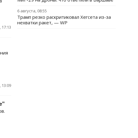
а
6 августа, 08:55
Трамп резко раскритиковал Хегсета из-за
нехватки ракет, — WP
 17:13
ения
 13:09
е"
в.