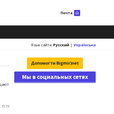
Почта
Искать
Язык сайта:
Русский
|
Українська
Допомогти Bigmir)net
Мы в социальных сетях
ицают
 15:19