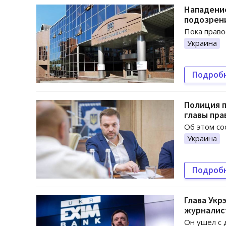
Нападение
подозрен
Пока право
Украина
Подроб
Полиция п
главы пра
Об этом со
Украина
Подроб
Глава Укр
журналис
Он ушел с 