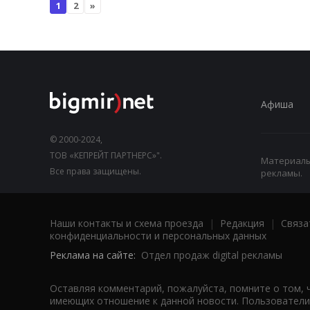
1
2
»
Афиша
© 2000-2024,
ТОВ «КЕПРЕЙТ ПАРТНЕРС»".
Материалы,
Все права защищены.
рекламы.
Наши контакты и схема проезда
|
Редакция
|
Связа
конфиденциальности и персональных данных
Реклама на сайте:
Отдел продаж digital рекламы
Оставляя комментарий, пожалуйста, помните о том, 
имеющих отношение к данной новости. Пользователи,