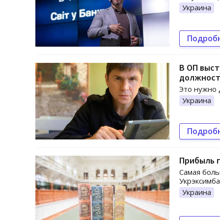
Украина
Подроб
В ОП выст
должнос
Это нужно 
Украина
Подроб
Прибыль г
Самая боль
Укрэксимба
Украина