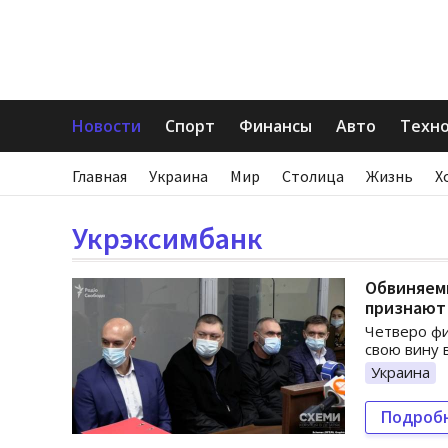
Новости
Спорт
Финансы
Авто
Техн
Главная
Украина
Мир
Столица
Жизнь
Х
Укрэксимбанк
Обвиняемы
признают
Четверо фи
свою вину в
Украина
Подроб