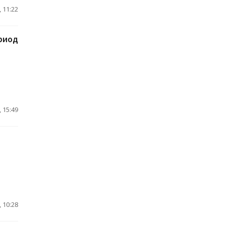
 11:22
ериод
 15:49
 10:28