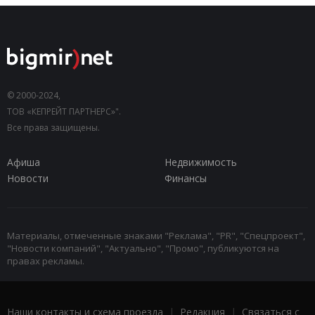
© 2000-2024,
ТОВ «КЕПРЕЙТ ПАРТНЕРС»".
Все права защищены.
Афиша
Недвижимость
Новости
Финансы
Материалы, отмеченные знаками "Реклама", "PR", "Спецпроект",
"Новости компаний", "Актуально", "Промо", публикуются на
правах рекламы.
Наши контакты и схема проезда
|
Редакция
|
Связаться с