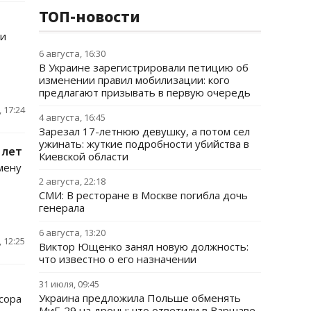
ТОП-новости
ии
6 августа, 16:30
В Украине зарегистрировали петицию об
изменении правил мобилизации: кого
предлагают призывать в первую очередь
 17:24
4 августа, 16:45
Зарезал 17-летнюю девушку, а потом сел
ужинать: жуткие подробности убийства в
 лет
Киевской области
мену
2 августа, 22:18
СМИ: В ресторане в Москве погибла дочь
генерала
6 августа, 13:20
 12:25
Виктор Ющенко занял новую должность:
что известно о его назначении
31 июля, 09:45
Украина предложила Польше обменять
сора
МиГ-29 на дроны: что ответили в Варшаве