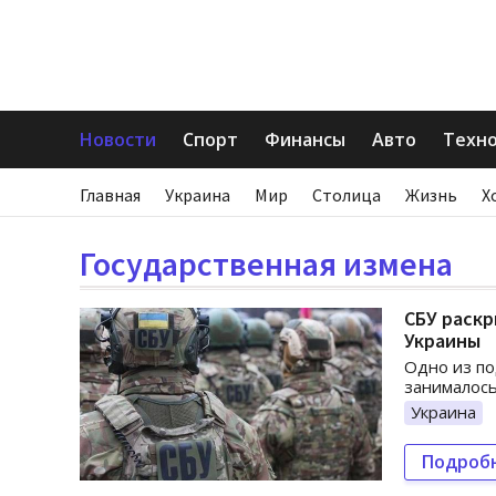
Новости
Спорт
Финансы
Авто
Техн
Главная
Украина
Мир
Столица
Жизнь
Х
Государственная измена
СБУ раск
Украины
Одно из по
занималос
Украина
Подроб