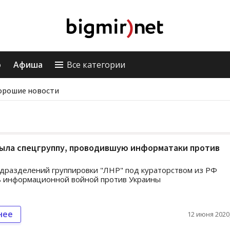
о
Афиша
Все категории
орошие новости
рыла спецгруппу, проводившую информатаки против
дразделений группировки "ЛНР" под кураторством из РФ
ь информационной войной против Украины
нее
12 июня 2020,