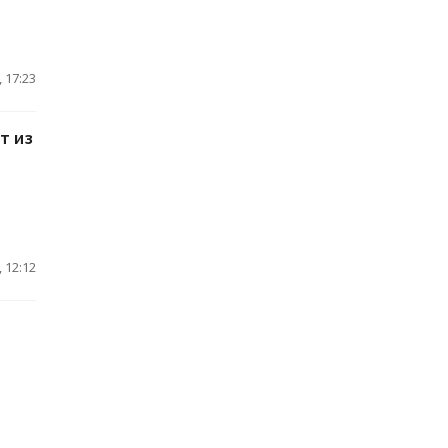
 17:23
т из
 12:12