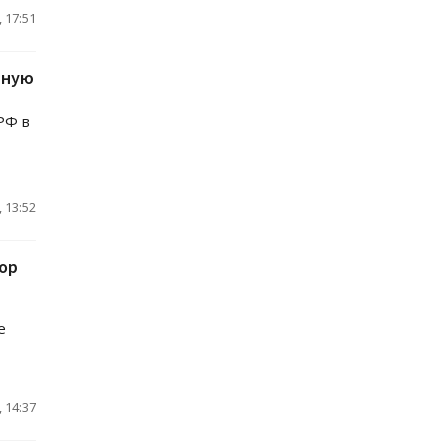
 17:51
нную
РФ в
 13:52
ор
е
 14:37