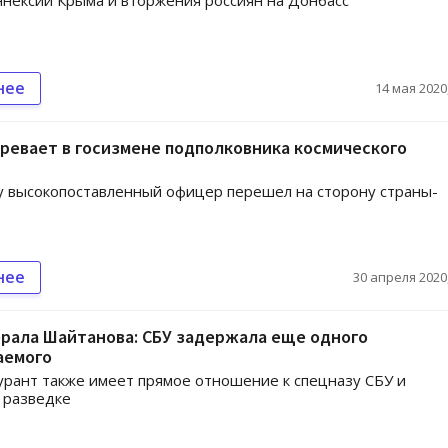
ннексии Крыма и вторжения россиян на Донбасс
нее
14 мая 2020,
ревает в госизмене подполковника космического
у высокопоставленный офицер перешел на сторону страны-
нее
30 апреля 2020,
рала Шайтанова: СБУ задержала еще одного
аемого
рант также имеет прямое отношение к спецназу СБУ и
 разведке