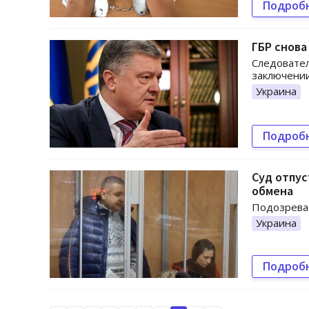
Подроб
ГБР снова
Следовател
заключени
Украина
Подроб
Суд отпус
обмена
Подозрева
Украина
Подроб