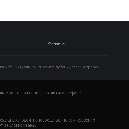
Финансы
аний", "Актуально", "Промо", публикуются на правах
льское Соглашение
|
Политика в сфере
реальных людей, непосредственно или косвенно
ут заблокированы.