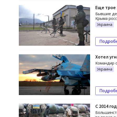
Еще трое 
Бывшие деп
Крыма рос
Украина
Подроб
Хотел угн
Командир о
Украина
Подроб
С 2014 го
Большинств