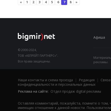
«
1
2
3
4
5
6
7
8
»
Афиша
© 2000-2024,
ТОВ «КЕПРЕЙТ ПАРТНЕРС»".
Материалы,
Все права защищены.
рекламы.
Наши контакты и схема проезда
|
Редакция
|
Связа
конфиденциальности и персональных данных
Реклама на сайте:
Отдел продаж digital рекламы
Оставляя комментарий, пожалуйста, помните о том, 
имеющих отношение к данной новости. Пользователи,