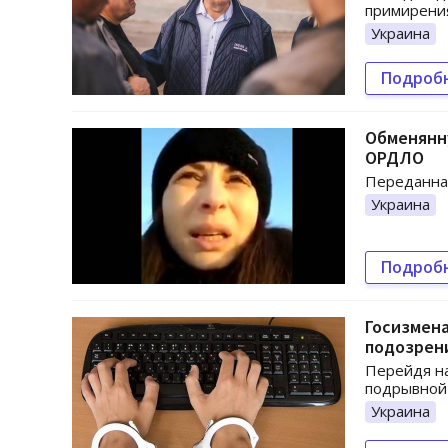
примирения
Украина
Подроб
Обменянн
ОРДЛО
Переданная
Украина
Подроб
Госизмена
подозрен
Перейдя на
подрывной
Украина