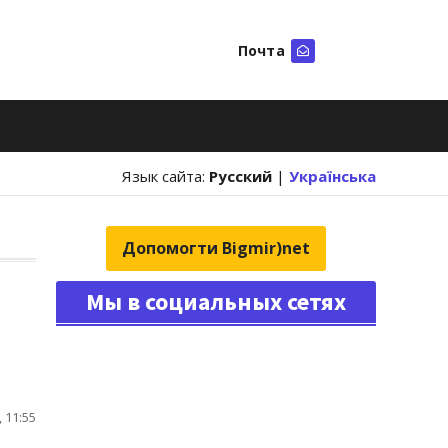
Почта
Искать
Язык сайта:
Русский
|
Українська
Допомогти Bigmir)net
Мы в социальных сетях
 11:55