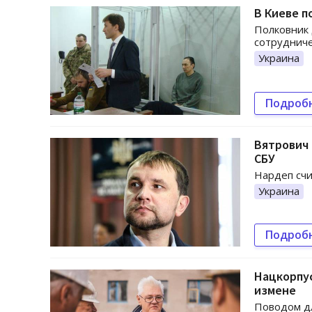
В Киеве п
Полковник 
сотруднич
Украина
Подроб
Вятрович 
СБУ
Нардеп счи
Украина
Подроб
Нацкорпус
измене
Поводом д