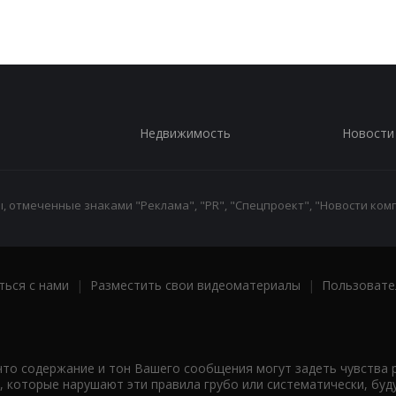
Недвижимость
Новости
 отмеченные знаками "Реклама", "PR", "Спецпроект", "Новости комп
ться с нами
|
Разместить свои видеоматериалы
|
Пользовате
что содержание и тон Вашего сообщения могут задеть чувства 
 которые нарушают эти правила грубо или систематически, буд