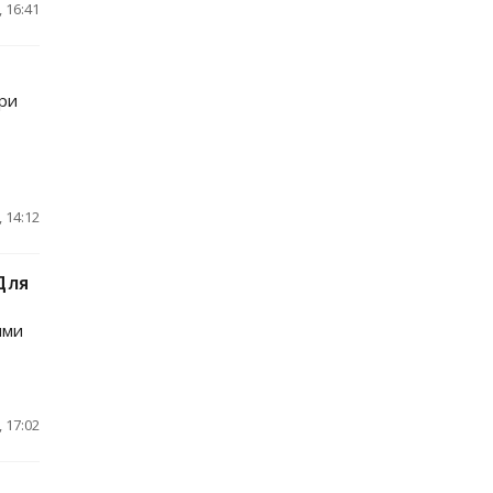
 16:41
при
 14:12
Для
ыми
 17:02