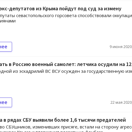
экс-депутатов из Крыма пойдут под суд за измену
утаты севастопольского горсовета способствовали оккупац
сиянами
нее
9 июня 2020,
ать в Россию военный самолет: летчика осудили на 12
дной из эскадрилий ВС ВСУ осужден за государственную из
нее
22 мая 2020,
да в рядах СБУ выявили более 1,6 тысячи предателей
о СБУшников, изменивших присяге, встали на сторону агрес