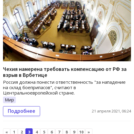
Чехия намерена требовать компенсацию от РФ за
взрыв в Врбетице
Россия должна понести ответственность "за нападение
на склад боеприпасов", считают в
Центральноевропейской стране.
Мир
Подробнее
21 апреля 2021, 06:24
«
1
2
3
4
5
6
7
8
9
10
»