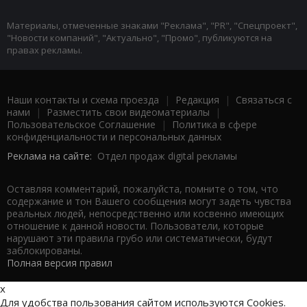
Материалы, отмеченные знаками "Реклама", "PR", "Спецпроект",
"Новости компаний", "Актуально", "Промо", публикуются на
правах рекламы.
Наши контакты и схема проезда
|
Редакция
|
Связаться с
нами
|
Разместить свои видеоматериалы
|
Пользовательское Соглашение
|
Политика в сфере
конфиденциальности и персональных данных
Реклама на сайте:
Отдел продаж digital рекламы
Оставляя комментарий, пожалуйста, помните о том, что
содержание и тон Вашего сообщения могут задеть чувства
реальных людей, непосредственно или косвенно имеющих
отношение к данной новости. Пользователи, которые
нарушают эти правила грубо или систематически, будут
заблокированы.
Полная версия правил
x
Для удобства пользования сайтом используются Cookies.