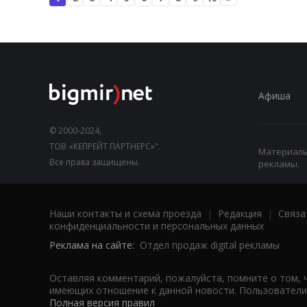
Афиша
© 2000-2024,
ТОВ «КЕПРЕЙТ ПАРТНЕРС»".
Материалы,
Все права защищены.
рекламы.
Наши контакты и схема проезда
|
Редакция
|
Связа
конфиденциальности и персональных данных
Реклама на сайте:
Отдел продаж digital рекламы
Оставляя комментарий, пожалуйста, помните о том, 
имеющих отношение к данной новости. Пользователи,
Полная версия правил