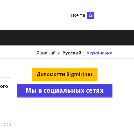
Почта
Искать
Язык сайта:
Русский
|
Українська
Допомогти Bigmir)net
ого
Мы в социальных сетях
 17:26