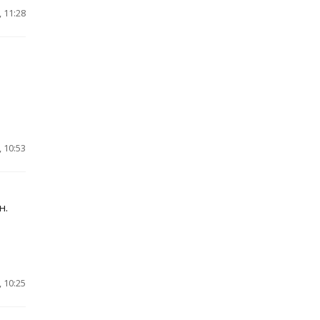
 11:28
 10:53
н.
 10:25