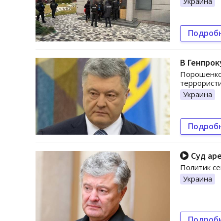
Украина
Подроб
В Генпро
Порошенко 
террористи
Украина
Подроб
Суд ар
Политик се
Украина
Подроб