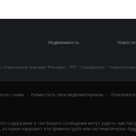
Недвижимость
Новости
 отмеченные знаками "Реклама", "PR", "Спецпроект", "Новости комп
ться с нами
|
Разместить свои видеоматериалы
|
Пользовате
что содержание и тон Вашего сообщения могут задеть чувства 
 которые нарушают эти правила грубо или систематически, буд