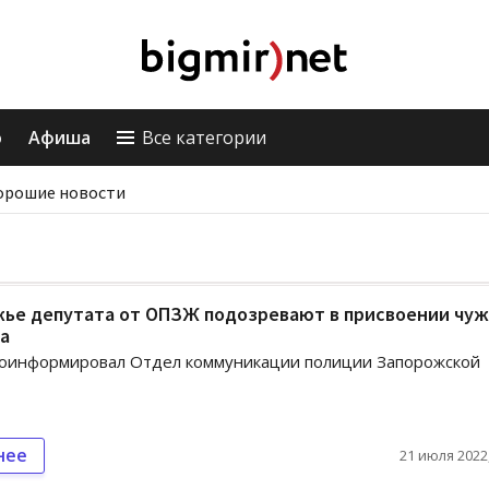
о
Афиша
Все категории
орошие новости
жье депутата от ОПЗЖ подозревают в присвоении чуж
а
роинформировал Отдел коммуникации полиции Запорожской
нее
21 июля 2022,