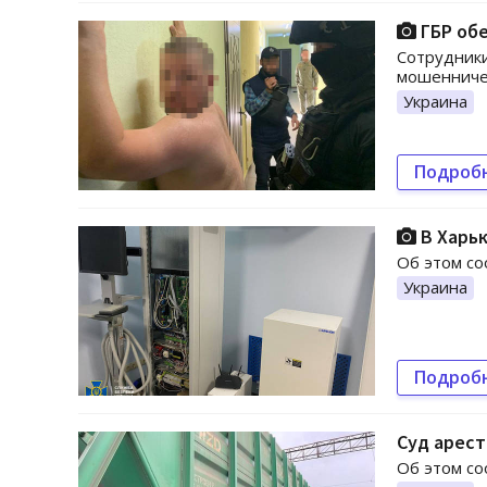
ГБР об
Сотрудники
мошенниче
Украина
Подроб
В Харьк
Об этом со
Украина
Подроб
Суд арест
Об этом со