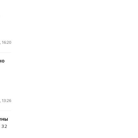
й
 16:20
но
 13:26
ены
 32