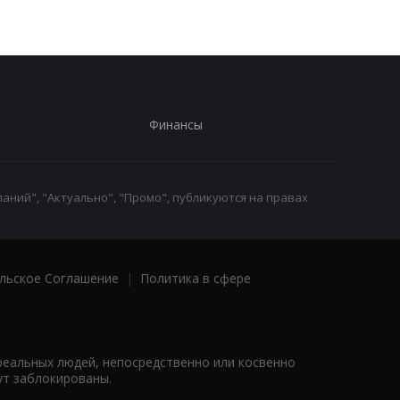
Финансы
аний", "Актуально", "Промо", публикуются на правах
льское Соглашение
|
Политика в сфере
реальных людей, непосредственно или косвенно
ут заблокированы.