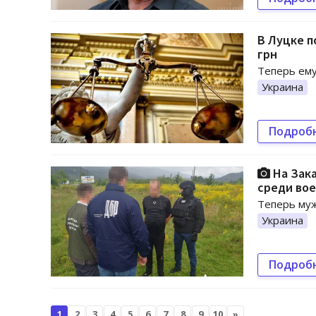
В Луцке п
грн
Теперь ему
Украина
Подроб
На Зака
среди во
Теперь муж
Украина
Подроб
1
2
3
4
5
6
7
8
9
10
»