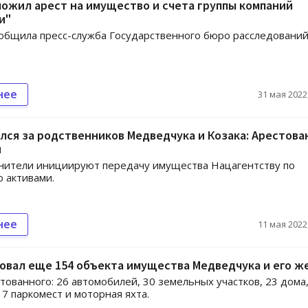
ожил арест на имущество и счета группы компаний
и"
общила пресс-служба Государственного бюро расследовани
нее
31 мая 2022,
лся за родственников Медведчука и Козака: Арестова
н
нители инициируют передачу имущества Нацагентству по
 активами.
нее
11 мая 2022,
овал еще 154 объекта имущества Медведчука и его ж
тованного: 26 автомобилей, 30 земельных участков, 23 дома,
17 паркомест и моторная яхта.