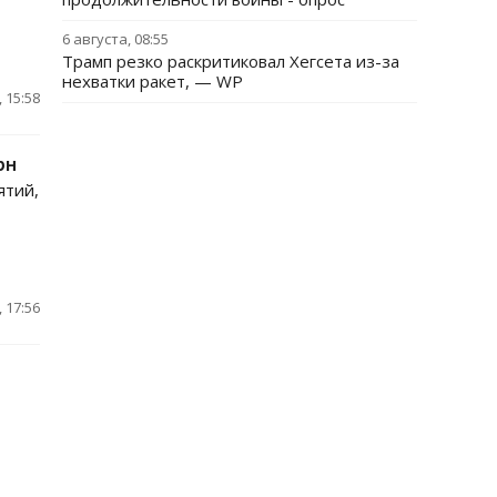
6 августа, 08:55
Трамп резко раскритиковал Хегсета из-за
нехватки ракет, — WP
 15:58
рн
ятий,
 17:56