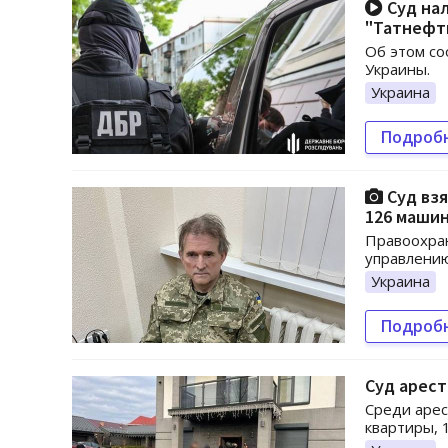
Суд нал
"Татнефт
Об этом со
Украины.
Украина
Подроб
Суд взя
126 маши
Правоохра
управлению
Украина
Подроб
Суд арест
Среди арес
квартиры, 