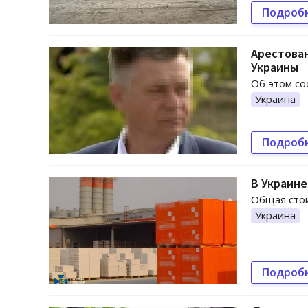
Подроб
Арестован
Украины
Об этом со
Украина
Подроб
В Украине
Общая стои
Украина
Подроб