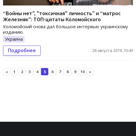
“Войны нет”, "токсичная" личность” и “матрос
Железняк”: ТОП-цитаты Коломойского
Коломойский снова дал большое интервью украинскому
изданию.
Украина
Подробнее
28 августа 2019, 10:49
«
1
2
3
4
5
6
7
8
9
10
»