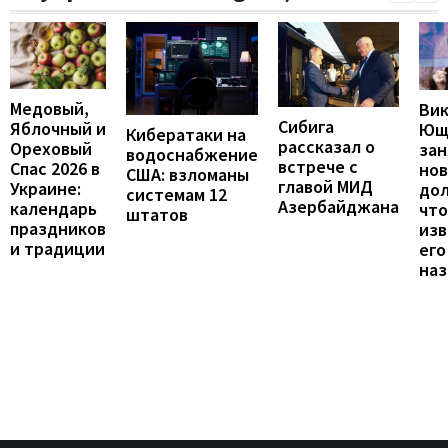
Медовый,
Ви
Сибига
Яблочный и
Ющ
Кибератаки на
рассказал о
Ореховый
зан
водоснабжение
встрече с
Спас 2026 в
но
США: взломаны
главой МИД
Украине:
до
системам 12
Азербайджана
календарь
что
штатов
праздников
изв
и традиции
его
наз