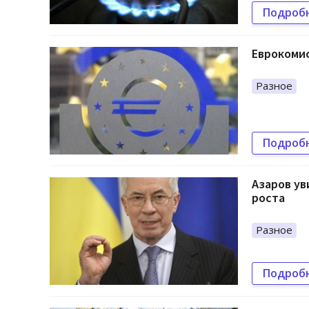
Подроб
Еврокомис
Разное
Подроб
Азаров у
роста
Разное
Подроб