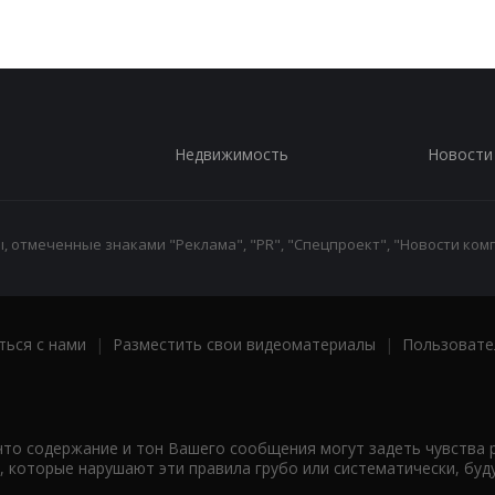
Недвижимость
Новости
 отмеченные знаками "Реклама", "PR", "Спецпроект", "Новости комп
ться с нами
|
Разместить свои видеоматериалы
|
Пользовате
что содержание и тон Вашего сообщения могут задеть чувства 
 которые нарушают эти правила грубо или систематически, буд