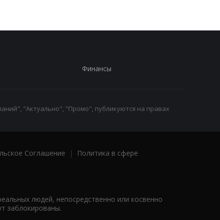
Финансы
аний", "Актуально", "Промо", публикуются на правах
льское Соглашение
|
Политика в сфере
реальных людей, непосредственно или косвенно
ут заблокированы.