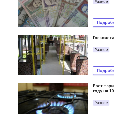
Разное
Подроб
Госкомста
Разное
Подроб
Рост тари
году на 1
Разное