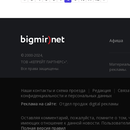
Афиша
© 2000-2024,
ТОВ «КЕПРЕЙТ ПАРТНЕРС»".
Материалы,
Все права защищены.
рекламы.
Наши контакты и схема проезда
|
Редакция
|
Связа
конфиденциальности и персональных данных
Реклама на сайте:
Отдел продаж digital рекламы
Оставляя комментарий, пожалуйста, помните о том, 
имеющих отношение к данной новости. Пользователи,
Полная версия правил