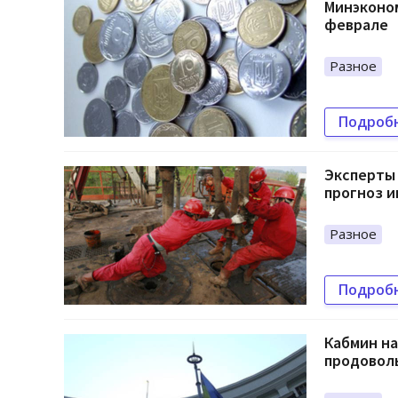
Минэконо
феврале
Разное
Подроб
Эксперты 
прогноз 
Разное
Подроб
Кабмин н
продовол