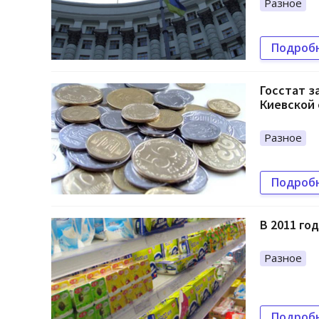
Разное
Подроб
Госстат з
Киевской
Разное
Подроб
В 2011 го
Разное
Подроб