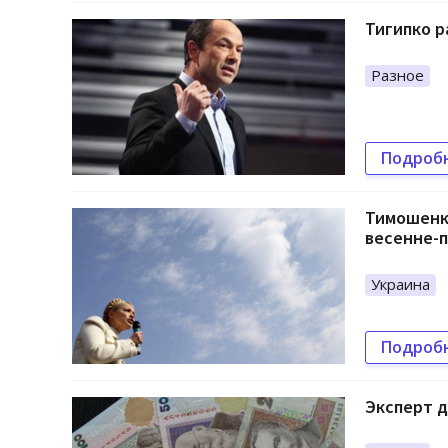
Тигипко р
Разное
Подроб
Тимошенко
весенне-п
Украина
Подроб
Эксперт д