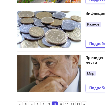
Инфляция 
Разное
Подроб
Президент
места
Мир
Подроб
«
3
4
5
6
7
8
9
10
11
12
»