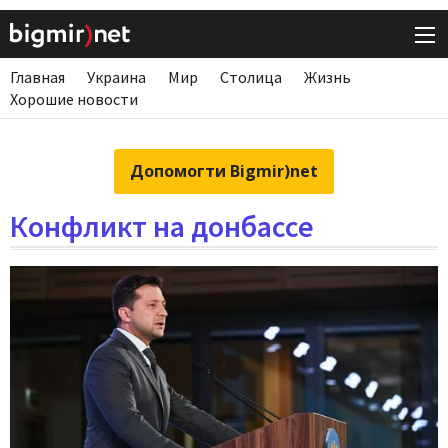
Главная
Украина
Мир
Столица
Жизнь
Хорошие новости
Допомогти Bigmir)net
Конфликт на донбассе