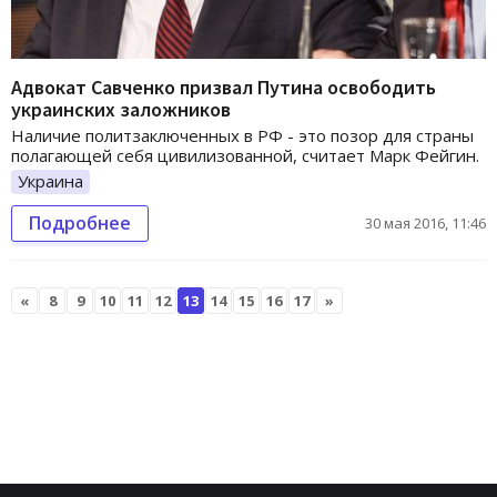
Адвокат Савченко призвал Путина освободить
украинских заложников
Наличие политзаключенных в РФ - это позор для страны
полагающей себя цивилизованной, считает Марк Фейгин.
Украина
Подробнее
30 мая 2016, 11:46
«
8
9
10
11
12
13
14
15
16
17
»