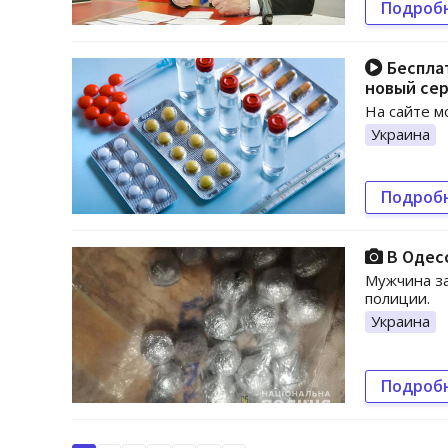
Подроб
Бесплат
новый се
На сайте м
Украина
Подроб
В Одесс
Мужчина за
полиции.
Украина
Подроб