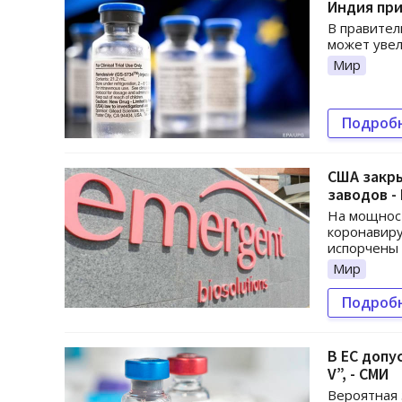
Индия при
В правител
может увел
Мир
Подроб
США закры
заводов -
На мощност
коронавиру
испорчены 
Мир
Подроб
В ЕС допу
V”, - СМИ
Вероятная 