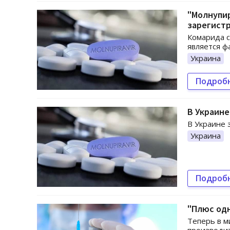
"Молнупир
зарегистр
Комарида с
является ф
Украина
Подроб
В Украине
В Украине 
Украина
Подроб
"Плюс одн
Теперь в м