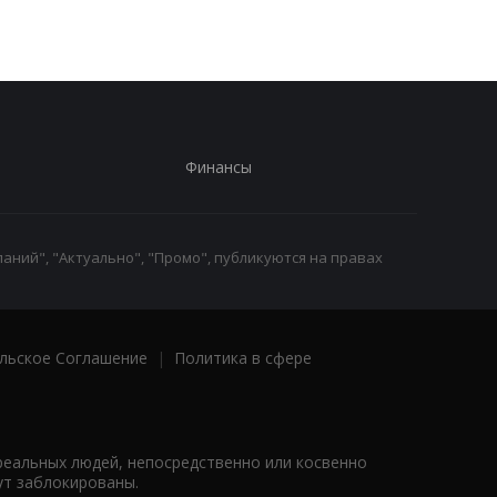
Финансы
аний", "Актуально", "Промо", публикуются на правах
льское Соглашение
|
Политика в сфере
реальных людей, непосредственно или косвенно
ут заблокированы.