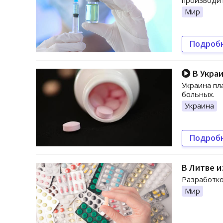
производит
Мир
Подроб
В Украи
Украина пл
больных.
Украина
Подроб
В Литве и
Разработко
Мир