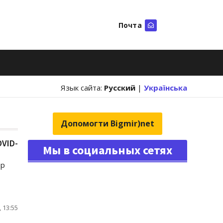
Почта
Искать
Язык сайта:
Русский
|
Українська
Допомогти Bigmir)net
VID-
Мы в социальных сетях
ор
 13:55