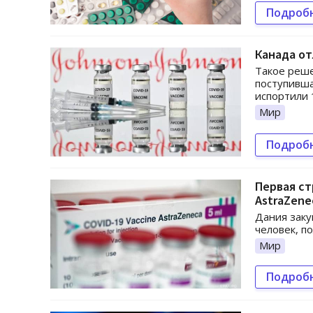
Подроб
Канада о
Такое реше
поступивша
испортили 
Мир
Подроб
Первая ст
AstraZene
Дания заку
человек, п
Мир
Подроб