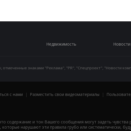
Недвижимость
Новости
 отмеченные знаками "Реклама", "PR", "Спецпроект", "Новости комп
ться с нами
|
Разместить свои видеоматериалы
|
Пользовате
что содержание и тон Вашего сообщения могут задеть чувства 
 которые нарушают эти правила грубо или систематически, буд