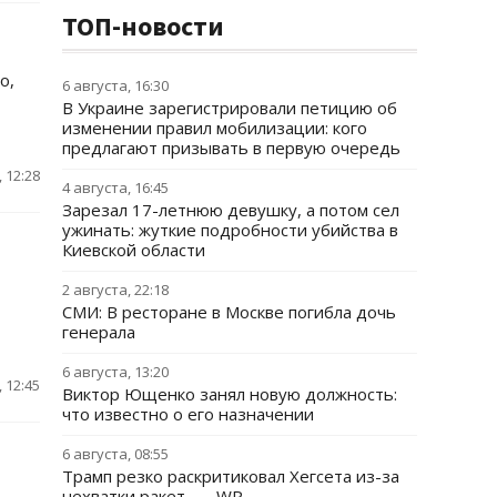
ТОП-новости
о,
6 августа, 16:30
В Украине зарегистрировали петицию об
изменении правил мобилизации: кого
предлагают призывать в первую очередь
 12:28
4 августа, 16:45
Зарезал 17-летнюю девушку, а потом сел
ужинать: жуткие подробности убийства в
Киевской области
2 августа, 22:18
СМИ: В ресторане в Москве погибла дочь
генерала
6 августа, 13:20
 12:45
Виктор Ющенко занял новую должность:
что известно о его назначении
6 августа, 08:55
Трамп резко раскритиковал Хегсета из-за
нехватки ракет, — WP