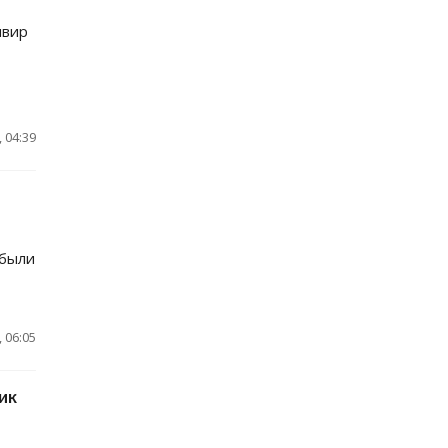
ивир
 04:39
 были
 06:05
ик