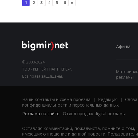
1
2
3
4
5
6
»
Афиша
© 2000-2024,
ТОВ «КЕПРЕЙТ ПАРТНЕРС»".
Материалы,
Все права защищены.
рекламы.
Наши контакты и схема проезда
|
Редакция
|
Связа
конфиденциальности и персональных данных
Реклама на сайте:
Отдел продаж digital рекламы
Оставляя комментарий, пожалуйста, помните о том, 
имеющих отношение к данной новости. Пользователи,