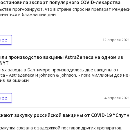
остановила экспорт популярного COVID-лекарства
ьстве прогнозируют, что в стране спрос на препарат Ремдес
ичиться в ближайшие дни.
нее
12 апреля 2021,
ли производство вакцины AstraZeneca на одном из
 NYT
ях завода в Балтиморе производилось две вакцины от
са - AstraZeneca и Johnson & Johnson, - пока миллионы доз не
из-за ошибки.
нее
4 апреля 2021,
скают закупку российской вакцины от COVID-19 “Спутн
закупка связана с задержкой поставок других препаратов.