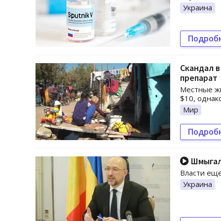
Украина
Подроб
Скандал в
препарат
Местные жи
$10, однак
Мир
Подроб
Шмыгаль
Власти еще
Украина