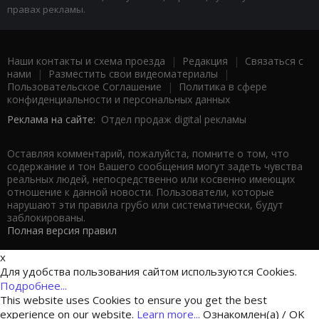
правах рекламы.
Наши контакты и схема проезда
|
Редакция
|
Связаться с
нами
|
Разместить свои видеоматериалы
|
Пользовательское Соглашение
|
Политика в сфере
конфиденциальности и персональных данных
Реклама на сайте:
Отдел продаж digital рекламы
Оставляя комментарий, пожалуйста, помните о том, что
содержание и тон Вашего сообщения могут задеть чувства
реальных людей, непосредственно или косвенно имеющих
отношение к данной новости. Пользователи, которые
нарушают эти правила грубо или систематически, будут
заблокированы.
Полная версия правил
x
Для удобства пользования сайтом используются Cookies.
Подробнее...
This website uses Cookies to ensure you get the best
experience on our website.
Learn more...
Ознакомлен(а) / OK