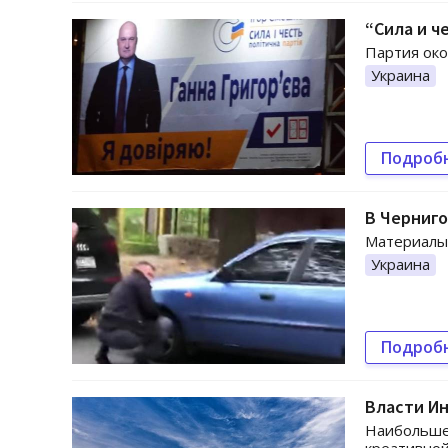
“Сила и ч
Партия око
Украина
Подроб
В Черниго
Материалы 
Украина
Подроб
Власти Ин
Наибольше 