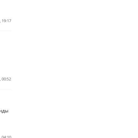
 19:17
 00:52
енды
 04:10