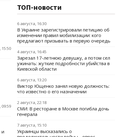
ТОП-новости
6 августа, 16:30
В Украине зарегистрировали петицию об
изменении правил мобилизации: кого
предлагают призывать в первую очередь
 15:50
4 августа, 16:45
Зарезал 17-летнюю девушку, а потом сел
ужинать: жуткие подробности убийства в
Киевской области
6 августа, 13:20
Виктор Ющенко занял новую должность:
что известно о его назначении
2 августа, 22:18
 09:59
СМИ: В ресторане в Москве погибла дочь
генерала
7 августа, 15:10
Украинцы высказались о
 и
продолжительности войны - опрос