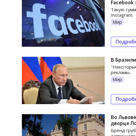
Facebook 
Такую сумм
Instagram.
Мир
Подроб
В Бразили
"Некоторые
рекламы.
Мир
Подроб
Во Львове
дворце П
Бренд груб
запрещалос