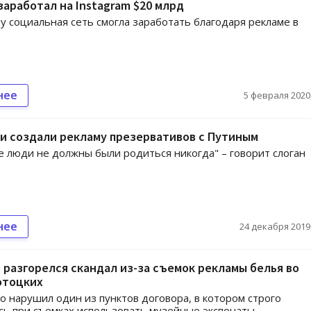
заработал на Instagram $20 млрд
у социальная сеть смогла заработать благодаря рекламе в
нее
5 февраля 2020,
и создали рекламу презервативов с Путиным
 люди не должны были родиться никогда" – говорит слоган
нее
24 декабря 2019,
 разгорелся скандал из-за съемок рекламы белья во
отоцких
о нарушил один из пунктов договора, в котором строго
ь при съемках использовать музейные экспонаты.