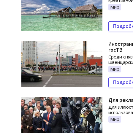
креативной
Мир
Подроб
Иностранн
госТВ
Среди сняв
швейцарска
Мир
Подроб
Для рекла
Для иллюст
использова
Мир