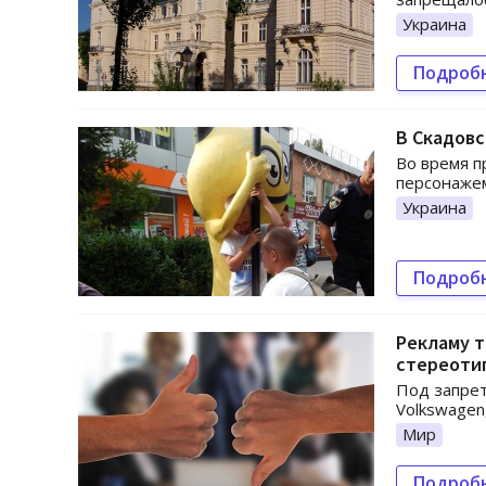
Украина
Подроб
В Скадовс
Во время п
персонажем
Украина
Подроб
Рекламу т
стереоти
Под запрет
Volkswagen,
Мир
Подроб