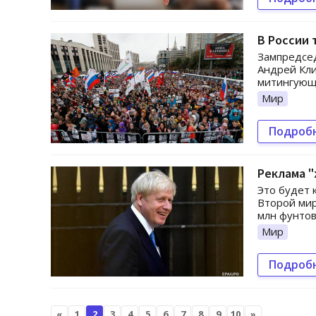
В России 
Зампредсе
Андрей Кли
митингующи
Мир
Подроб
Реклама "
Это будет 
Второй мир
млн фунтов
Мир
Подроб
«
1
2
3
4
5
6
7
8
9
10
»