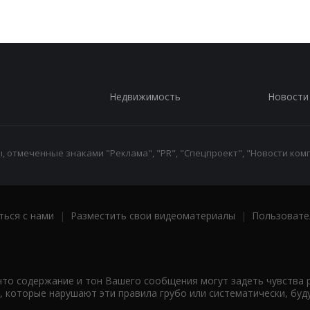
Недвижимость
Новости
 отмеченные знаками "Реклама", "PR", "Спецпроект", "Новости комп
ться с нами
|
Разместить свои видеоматериалы
|
Пользовате
что содержание и тон Вашего сообщения могут задеть чувства 
 которые нарушают эти правила грубо или систематически, буд