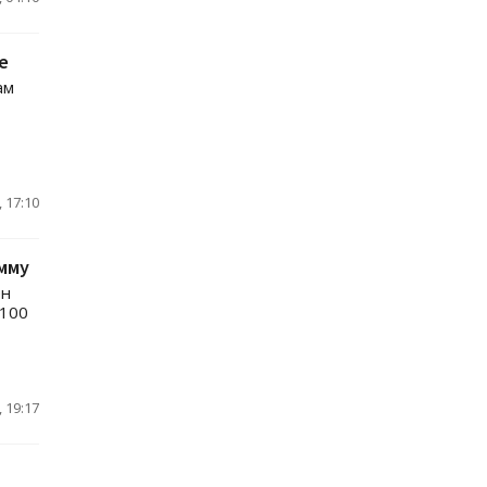
e
ам
 17:10
мму
ен
 100
 19:17