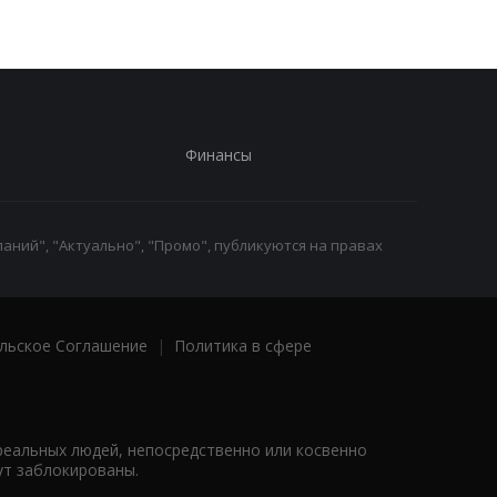
Финансы
аний", "Актуально", "Промо", публикуются на правах
льское Соглашение
|
Политика в сфере
реальных людей, непосредственно или косвенно
ут заблокированы.