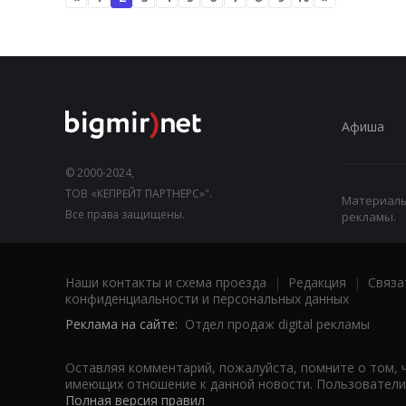
Афиша
© 2000-2024,
ТОВ «КЕПРЕЙТ ПАРТНЕРС»".
Материалы,
Все права защищены.
рекламы.
Наши контакты и схема проезда
|
Редакция
|
Связа
конфиденциальности и персональных данных
Реклама на сайте:
Отдел продаж digital рекламы
Оставляя комментарий, пожалуйста, помните о том, 
имеющих отношение к данной новости. Пользователи,
Полная версия правил