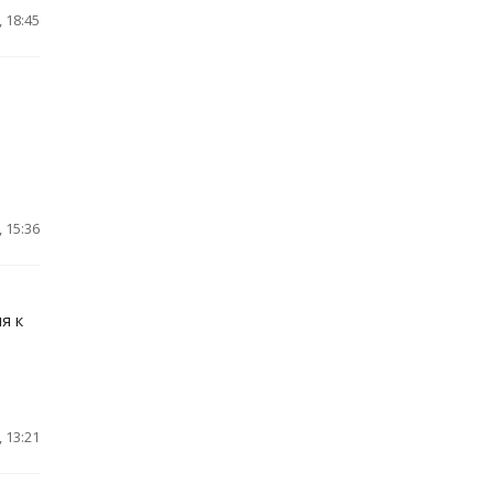
 18:45
 15:36
я к
 13:21