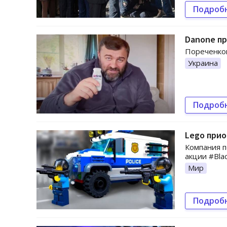
Подроб
Danone п
Пореченков
Украина
Подроб
Lego прио
Компания п
акции #Bla
Мир
Подроб