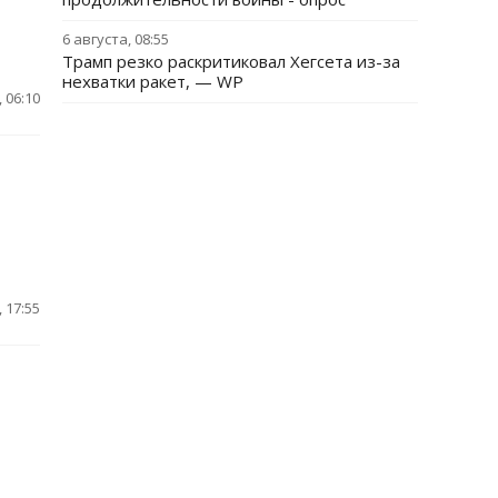
6 августа, 08:55
Трамп резко раскритиковал Хегсета из-за
нехватки ракет, — WP
 06:10
 17:55