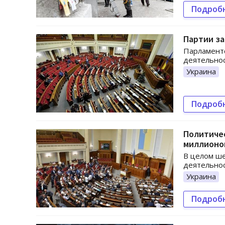
Подроб
Партии за
Парламентс
деятельнос
Украина
Подроб
Политичес
миллионо
В целом ше
деятельнос
Украина
Подроб