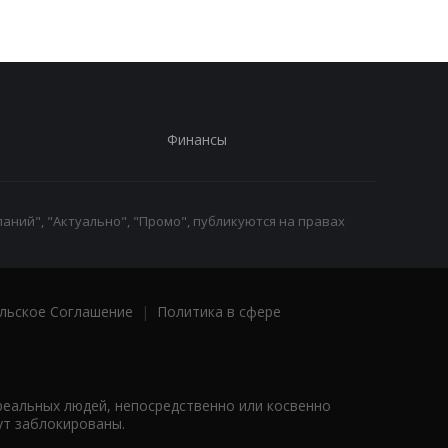
Финансы
аний", "Актуально", "Промо", публикуются на правах
льское Соглашение
|
Политика в сфере
реальных людей, непосредственно или косвенно
ут заблокированы.