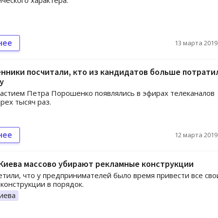
ческого характера.
нее
13 марта 2019,
нники посчитали, кто из кандидатов больше потрати
у
частием Петра Порошенко появлялись в эфирах телеканалов
рех тысяч раз.
нее
12 марта 2019,
 Киева массово убирают рекламные конструкции
етили, что у предпринимателей было время привести все сво
конструкции в порядок.
иева