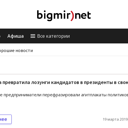
о
Афиша
Все категории
орошие новости
 превратила лозунги кандидатов в президенты в сво
е предприниматели перефразировали агитплакаты политико
нее
19 марта 2019,