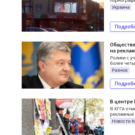
порнографи
Украина
Подроб
Обществе
на реклам
Ролики с у
более четы
Разное
Подроб
В центре
В КГГА отм
рекламные 
Новости К