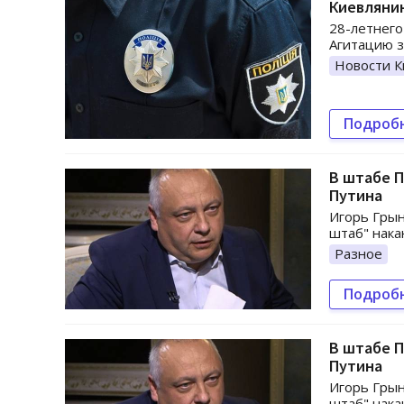
Киевляни
28-летнего
Агитацию з
Новости К
Подроб
В штабе П
Путина
Игорь Грын
штаб" нака
Разное
Подроб
В штабе П
Путина
Игорь Грын
штаб" нака