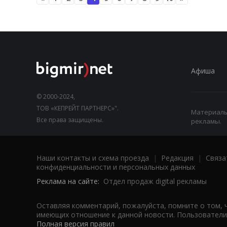
Афиша
© 2000-2024,
ТОВ «КЕПРЕЙТ ПАРТНЕРС»".
Материалы,
Все права защищены.
рекламы.
Наши контакты и схема проезда
|
Редакция
|
Связа
конфиденциальности и персональных данных
Реклама на сайте:
Отдел продаж digital рекламы
Оставляя комментарий, пожалуйста, помните о том, 
имеющих отношение к данной новости. Пользователи,
Полная версия правил