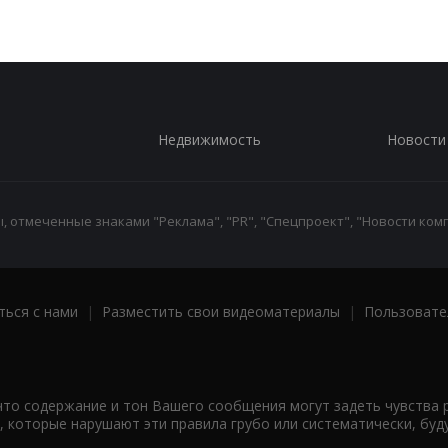
Недвижимость
Новости
 отмеченные знаками "Реклама", "PR", "Спецпроект", "Новости комп
ться с нами
|
Разместить свои видеоматериалы
|
Пользовате
что содержание и тон Вашего сообщения могут задеть чувства 
 которые нарушают эти правила грубо или систематически, буд