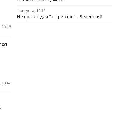
1 августа, 10:36
Нет ракет для "пэтриотов" - Зеленский
 16:59
лся
 18:42
и