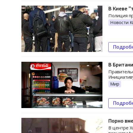
В Киеве "
Полиция пр
Новости К
Подроб
В Британи
Правительс
Инициативу
Мир
Подроб
Порно вме
В центре Х