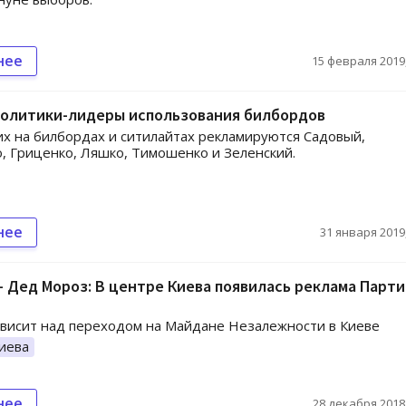
нее
15 февраля 2019,
политики-лидеры использования билбордов
х на билбордах и ситилайтах рекламируются Садовый,
 Гриценко, Ляшко, Тимошенко и Зеленский.
нее
31 января 2019,
- Дед Мороз: В центре Киева появилась реклама Парт
 висит над переходом на Майдане Незалежности в Киеве
иева
нее
28 декабря 2018,