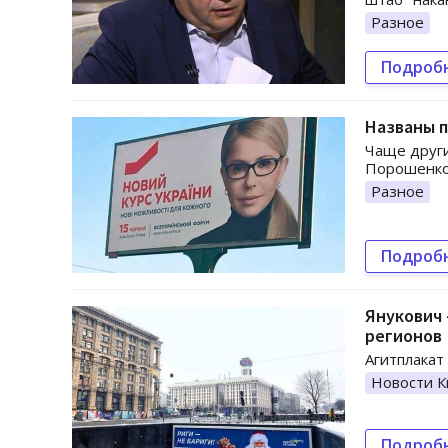
Разное
Подроб
Названы 
Чаще други
Порошенко,
Разное
Подроб
Янукович 
регионов
Агитплакат
Новости К
Подроб