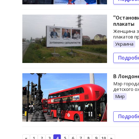
"Останови
плакаты
Женщина за
плакатов п
Украина
Подроб
В Лондон
Мэр города
детского о
Мир
Подроб
«
1
2
3
4
5
6
7
8
9
10
»