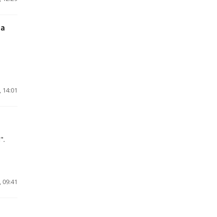
за
 14:01
".
 09:41