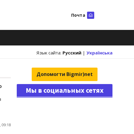
Почта
Искать
Язык сайта:
Русский
|
Українська
Допомогти Bigmir)net
ю
Мы в социальных сетях
в
 09:18