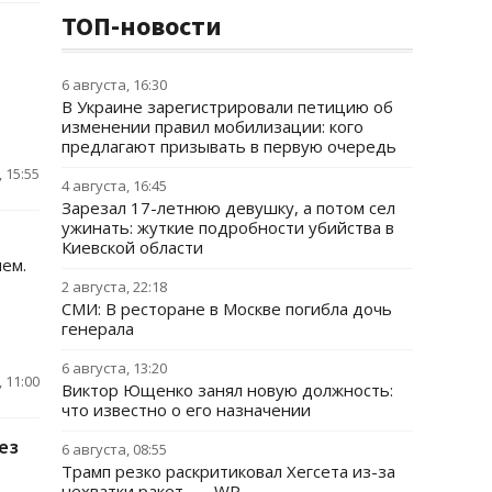
ТОП-новости
6 августа, 16:30
В Украине зарегистрировали петицию об
изменении правил мобилизации: кого
предлагают призывать в первую очередь
 15:55
4 августа, 16:45
Зарезал 17-летнюю девушку, а потом сел
ужинать: жуткие подробности убийства в
Киевской области
ем.
2 августа, 22:18
СМИ: В ресторане в Москве погибла дочь
генерала
6 августа, 13:20
 11:00
Виктор Ющенко занял новую должность:
что известно о его назначении
ез
6 августа, 08:55
Трамп резко раскритиковал Хегсета из-за
нехватки ракет, — WP