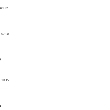
коне.
 02:08
а
 18:15
а