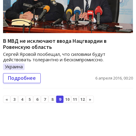
В МВД не исключают ввода Нацгвардии в
Ровенскую область
Сергей Яровой пообещал, что силовики будут
действовать толерантно и бескомпромиссно.
Украина
Подробнее
6 апреля 2016, 00:20
«
3
4
5
6
7
8
9
10
11
12
»