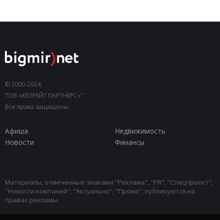
© 2000-2024,
ТОВ «КЕПРЕЙТ ПАРТНЕРС»".
Все права защищены.
Афиша
Недвижимость
Новости
Финансы
Материалы, отмеченные знаками "Реклама", "PR", "Спецпроект",
"Новости компаний", "Актуально", "Промо", публикуются на
правах рекламы.