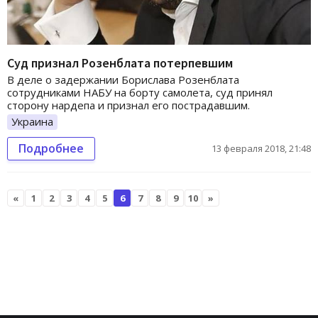
Суд признал Розенблата потерпевшим
В деле о задержании Борислава Розенблата
сотрудниками НАБУ на борту самолета, суд принял
сторону нардепа и признал его пострадавшим.
Украина
Подробнее
13 февраля 2018, 21:48
«
1
2
3
4
5
6
7
8
9
10
»