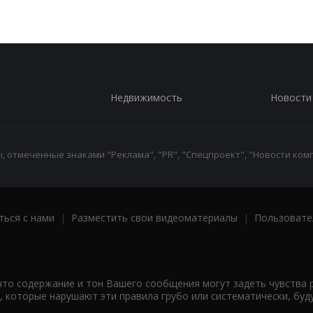
Недвижимость
Новости
 отмеченные знаками "Реклама", "PR", "Спецпроект", "Новости комп
ться с нами
|
Разместить свои видеоматериалы
|
Пользовате
что содержание и тон Вашего сообщения могут задеть чувства 
 которые нарушают эти правила грубо или систематически, буд