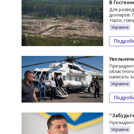
В Госгеон
Для развед
долларов. 
торги, гов
Украина
Подроб
Увольнен
Президент
областного
написать з
Украина
Подроб
“Забудьте
Президент 
Украина