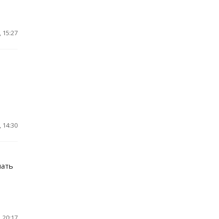
 15:27
,
в
 14:30
шать
 20:17