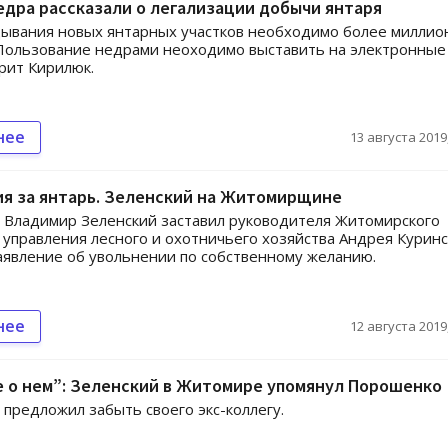
едра рассказали о легализации добычи янтаря
ывания новых янтарных участков необходимо более миллио
Пользование недрами неоходимо выставить на электронные
орит Кирилюк.
нее
13 августа 2019,
ия за янтарь. Зеленский на Житомирщине
 Владимир Зеленский заставил руководителя Житомирского
 управления лесного и охотничьего хозяйства Андрея Куринс
аявление об увольнении по собственному желанию.
нее
12 августа 2019,
 о нем”: Зеленский в Житомире упомянул Порошенко
предложил забыть своего экс-коллегу.