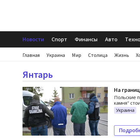
Новости
Спорт
Финансы
Авто
Техн
Главная
Украина
Мир
Столица
Жизнь
Х
Янтарь
На грани
Польские п
камня" сто
Украина
Подроб