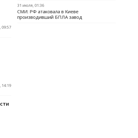
31 июля, 01:36
СМИ: РФ атаковала в Киеве
производивший БПЛА завод
 09:57
 14:19
ости