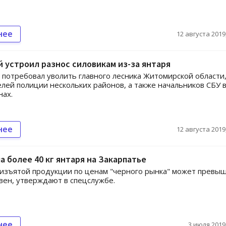
нее
12 августа 2019,
 устроил разнос силовикам из-за янтаря
потребовал уволить главного лесника Житомирской области
лей полиции нескольких районов, а также начальников СБУ 
нах.
нее
12 августа 2019,
а более 40 кг янтаря на Закарпатье
изъятой продукции по ценам "черного рынка" может превы
ивен, утверждают в спецслужбе.
нее
3 июля 2019,