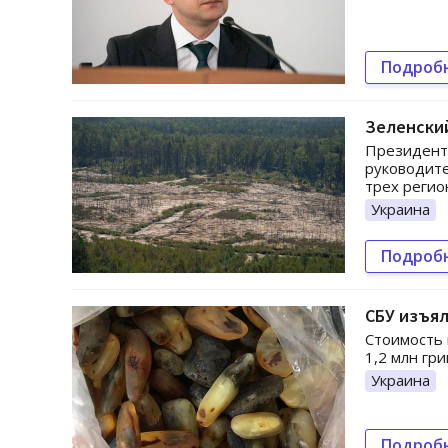
Подроб
Зеленский
Президент 
руководите
трех регио
Украина
Подроб
СБУ изъял
Стоимость 
1,2 млн гр
Украина
Подроб