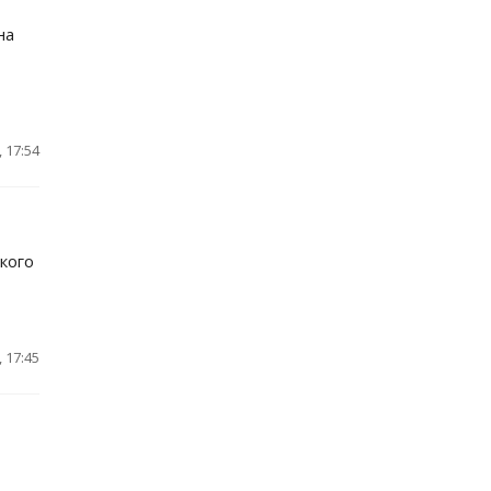
на
 17:54
кого
 17:45