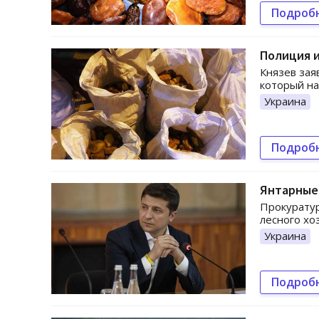
Подроб
Полиция и
Князев зая
который на
Украина
Подроб
Янтарные 
Прокуратур
лесного хо
Украина
Подроб