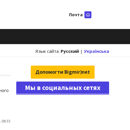
Почта
Искать
Язык сайта:
Русский
|
Українська
Допомогти Bigmir)net
Мы в социальных сетях
ного
 08:33