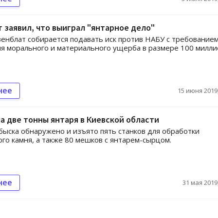
 заявил, что выиграл "янтарное дело"
енблат собирается подавать иск против НАБУ с требование
 морального и материального ущерба в размере 100 милли
нее
15 июня 2019,
а две тонны янтаря в Киевской области
быска обнаружено и изъято пять станков для обработки
го камня, а также 80 мешков с янтарем-сырцом.
нее
31 мая 2019,