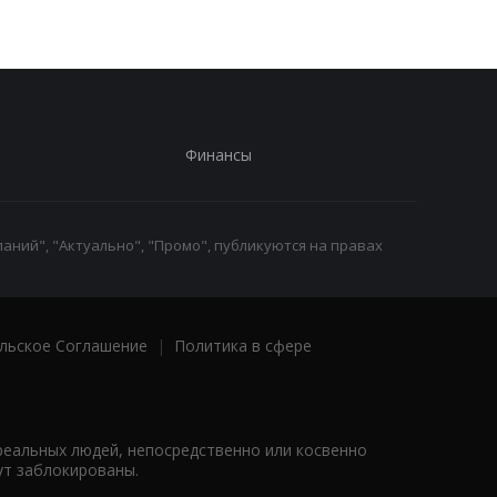
Финансы
аний", "Актуально", "Промо", публикуются на правах
льское Соглашение
|
Политика в сфере
реальных людей, непосредственно или косвенно
ут заблокированы.