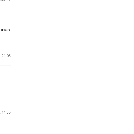
м
онов
 21:05
 11:55