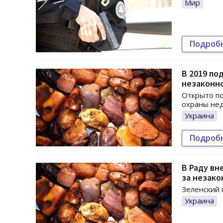
Мир
Подроб
В 2019 по
незаконн
Открыто по
охраны не
Украина
Подроб
В Раду вн
за незако
Зеленский
Украина