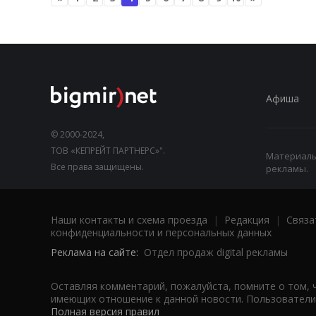
Афиша
© 2000-2024,
ТОВ «КЕПРЕЙТ ПАРТНЕРС»".
Материалы,
Все права защищены.
рекламы.
Наши контакты и схема проезда
|
Редакция
|
Связа
конфиденциальности и персональных данных
Реклама на сайте:
Отдел продаж digital рекламы
Оставляя комментарий, пожалуйста, помните о том, 
имеющих отношение к данной новости. Пользователи,
Полная версия правил