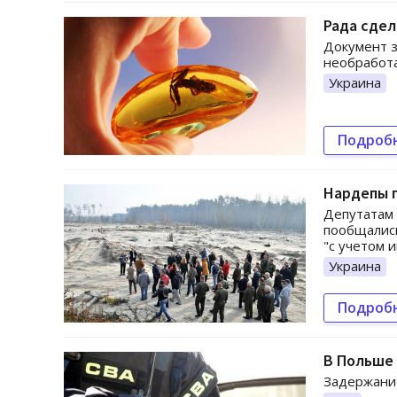
Рада сдел
Документ з
необработ
Украина
Подроб
Нардепы п
Депутатам 
пообщались
"с учетом 
Украина
Подроб
В Польше 
Задержание