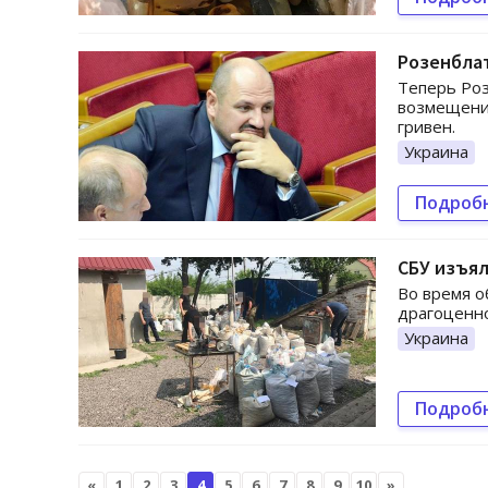
Розенблат
Теперь Роз
возмещения
гривен.
Украина
Подроб
СБУ изъял
Во время о
драгоценно
Украина
Подроб
«
1
2
3
4
5
6
7
8
9
10
»