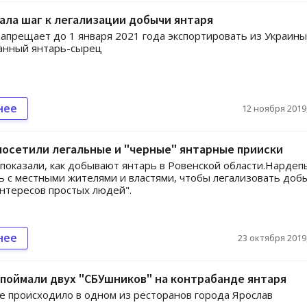
ала шаг к легализации добычи янтаря
апрещает до 1 января 2021 года экспортировать из Украины
анный янтарь-сырец
нее
12 ноября 2019,
осетили легальные и "черные" янтарные прииски
показали, как добывают янтарь в Ровенской области.Нардеп
 с местными жителями и властями, чтобы легализовать доб
интересов простых людей".
нее
23 октября 2019,
поймали двух "СБУшников" на контрабанде янтаря
 происходило в одном из ресторанов города Ярослав