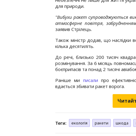
для природи.
"Вибухи ракет супроводжуються ви
атмосферне повітря, забруднення
заявив Стрілець.
Також міністр додав, що наслідки в
кілька десятиліть.
До речі, близько 200 тисяч квадр
розмінування. За 6 місяць повнома
боєприпасів та понад 2 тисячі авіабо
Раніше ми
писали
про ефективніст
вдається збивати ракет ворога.
Читайт
Теги:
екологія
ракети
шкода