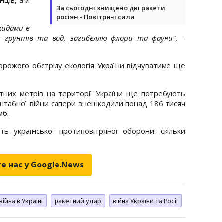
За сьогодні знищено дві ракети
росіян - Повітряні сили
кидами в
м грунтів та вод, загибеллю флори та фауни",
-
орожого обстрілу екологія України відчуватиме ще
атних метрів на території України ще потребують
сштабної війни сапери знешкодили понад 186 тисяч
мб.
ь української протиповітряної оборони: скільки
е нас у Google.News
війна в Україні
ракетний удар
війна України та Росії