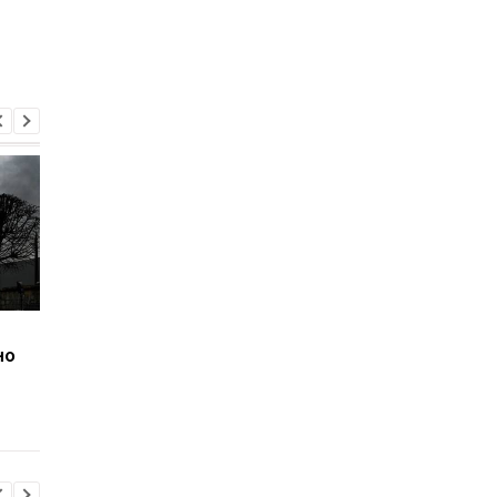
Чи буде Варшава
Суперник Шольца м
но
збивати ракети та
передати Україні
дрони над Україною:
ракети Taurus: за яки
відповідь Генштабу
умов
Польщі