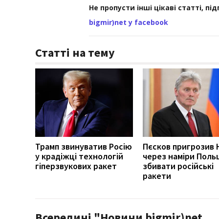
Не пропусти інші цікаві статті, пі
bigmir)net у facebook
Статті на тему
Трамп звинуватив Росію
Пєсков пригрозив
у крадіжці технологій
через наміри Поль
гіперзвукових ракет
збивати російські
ракети
Всередині "Новини bigmir)net