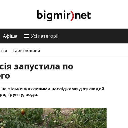
Афіша
Усі категорії
ття
Гарні новини
сія запустила по
ого
 не тільки жахливими наслідками для людей
ря, ґрунту, води.