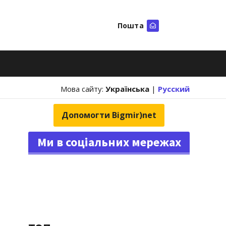
Пошта
Шукати
Мова сайту:
Українська
|
Русский
Допомогти Bigmir)net
Ми в соціальних мережах