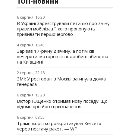
ТОП-новини
6 серпня, 16:30
В Україні зареєстрували петицію про зміну
правил мобілізації: кого пропонують
призивати першочергово
4 серпня, 16:45
Зарізав 17-річну дівчину, а потім сів
вечеряти: моторошні подробиці вбивства
на Київщині
2 серпня, 22:18
ЗМІ: У ресторані в Москві загинула дочка
генерала
6 серпня, 13:20
Віктор Ющенко отримав нову посаду: що
відомо про його призначення
6 серпня, 08:55
Трамп жорстко розкритикував Хегсета
через нестачу ракет, — WP