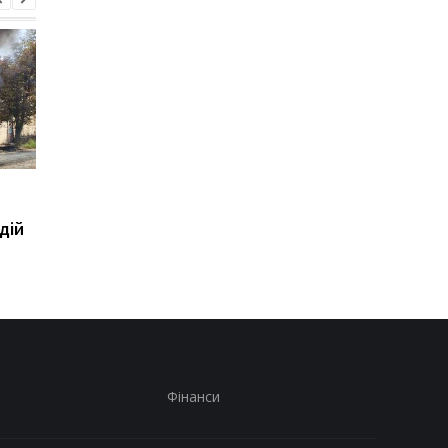
Зеленськй розповів про
Росіяни змінюють
розмову з Вучичем
ставлення до війни -
дій
опитування
Фінанси