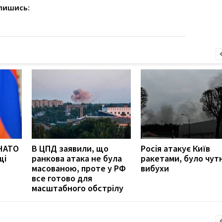
дпишись:
 НАТО
В ЦПД заявили, що
Росія атакує Київ
щі
ранкова атака не була
ракетами, було чут
масованою, проте у РФ
вибухи
все готово для
масштабного обстрілу