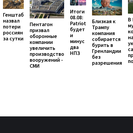
Итоги
Генштаб
08.08:
В
назвал
Близкая к
Patriot
Пентагон
м
потери
Трампу
будет
призвал
к
россиян
компания
и
оборонные
н
за сутки
собирается
минус
компании
у
бурить в
два
увеличить
с
Гренландии
НПЗ
производство
п
без
вооружений -
п
разрешения
СМИ