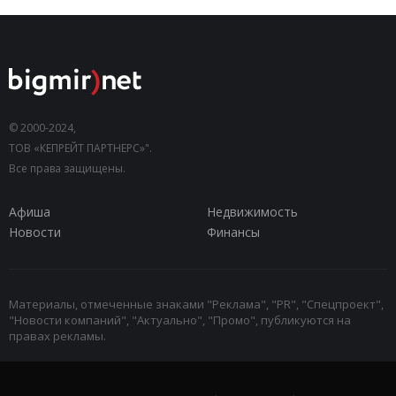
© 2000-2024,
ТОВ «КЕПРЕЙТ ПАРТНЕРС»".
Все права защищены.
Афиша
Недвижимость
Новости
Финансы
Материалы, отмеченные знаками "Реклама", "PR", "Спецпроект",
"Новости компаний", "Актуально", "Промо", публикуются на
правах рекламы.