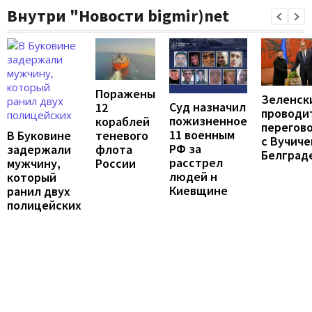
Внутри "Новости bigmir)net
Поражены
Зеленск
Суд назначил
12
проводи
пожизненное
кораблей
перегов
11 военным
В Буковине
теневого
с Вучиче
РФ за
задержали
флота
Белград
расстрел
мужчину,
России
людей н
который
Киевщине
ранил двух
полицейских