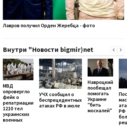
Лавров получил Орден Жеребца - фото
Внутри "Новости bigmir)net
Навроцкий
МВД
пообещал
опровергло
помогать
По
УЧХ сообщил о
фейк о
Украине
ма
беспрецедентных
репатриации
"бить
ата
атаках РФ в июле
1210 тел
москалей"
РФ 
украинских
бо
военных
ре