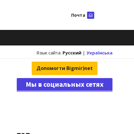
Почта
Искать
Язык сайта:
Русский
|
Українська
Допомогти Bigmir)net
Мы в социальных сетях