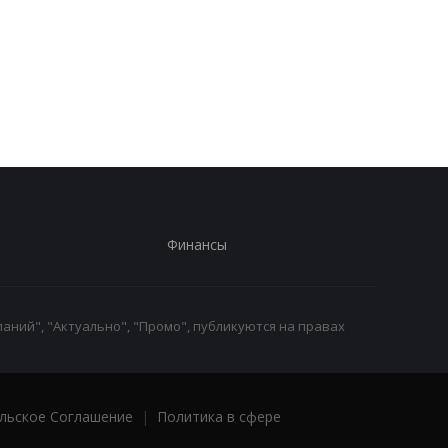
Второй за день: в
Залужный объяснил
П
России похоронили еще
свои слова о
одного генерала
невозможности
вступления Украины 
НАТО
Финансы
аний", "Актуально", "Промо", публикуются на правах
льское Соглашение
|
Политика в сфере