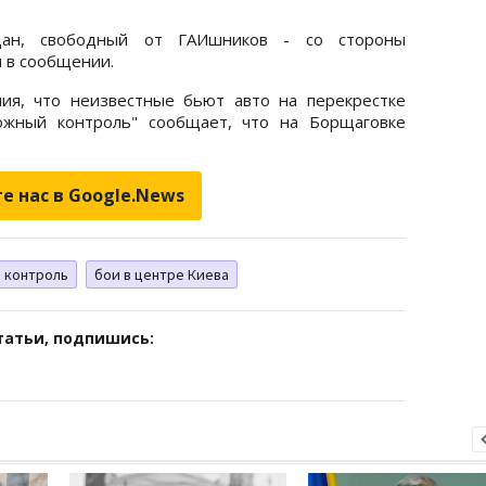
дан, свободный от ГАИшников - со стороны
я в сообщении.
ия, что неизвестные бьют авто на перекрестке
ожный контроль" сообщает, что на Борщаговке
е нас в Google.News
 контроль
бои в центре Киева
татьи, подпишись: