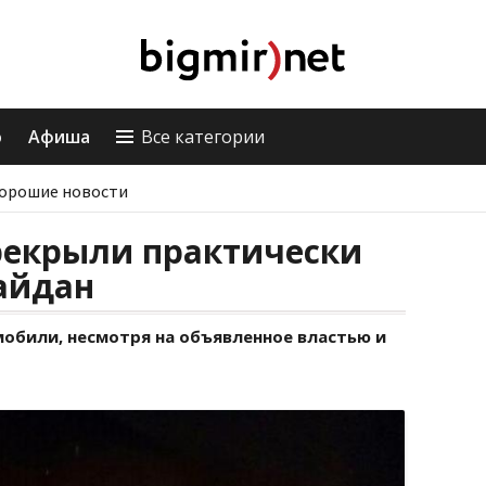
о
Афиша
Все категории
орошие новости
рекрыли практически
айдан
мобили, несмотря на объявленное властью и