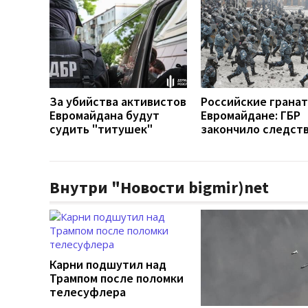
За убийства активистов
Российские гранат
Евромайдана будут
Евромайдане: ГБР
судить "титушек"
закончило следст
Внутри "Новости bigmir)net
Карни подшутил над
Трампом после поломки
телесуфлера