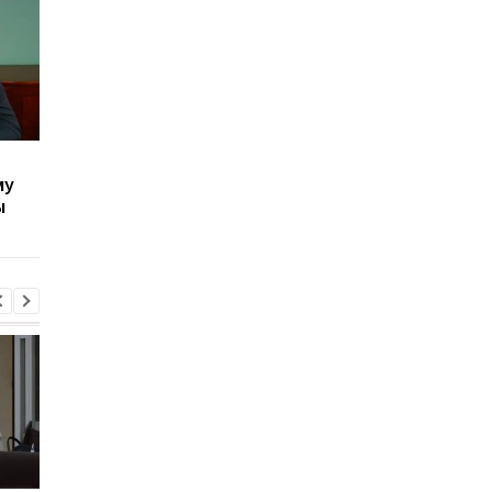
Янукович в тезисах
Расстрелы на Майдан
му
Кремля обратился к
Суд разрешил
ы
украинцам
расследовать дейст
Януковича