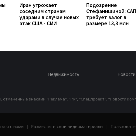
мы
Иран угрожает
Подозрение
соседним странам
Стефанишиной: СА
ударами в случае новых
требует залог в
атак США - СМИ
размере 13,3 млн
Недвижимость
Новости
 отмеченные знаками "Реклама", "PR", "Спецпроект", "Новости комп
ться с нами
|
Разместить свои видеоматериалы
|
Пользовате