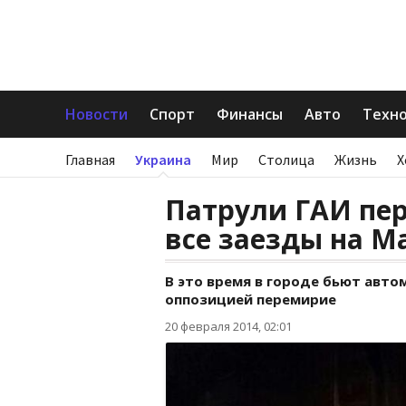
Новости
Спорт
Финансы
Авто
Техн
Главная
Украина
Мир
Столица
Жизнь
Х
Патрули ГАИ пе
все заезды на М
В это время в городе бьют авто
оппозицией перемирие
20 февраля 2014, 02:01