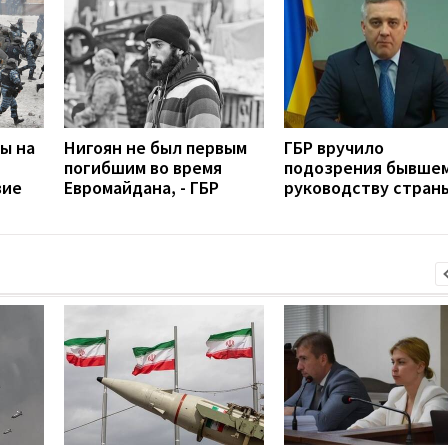
ы на
Нигоян не был первым
ГБР вручило
погибшим во время
подозрения бывше
вие
Евромайдана, - ГБР
руководству стран