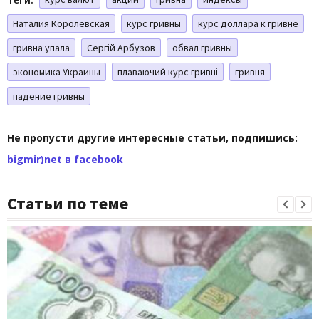
Наталия Королевская
курс гривны
курс доллара к гривне
гривна упала
Сергій Арбузов
обвал гривны
экономика Украины
плаваючий курс гривні
гривня
падение гривны
Не пропусти другие интересные статьи, подпишись:
bigmir)net в facebook
Статьи по теме