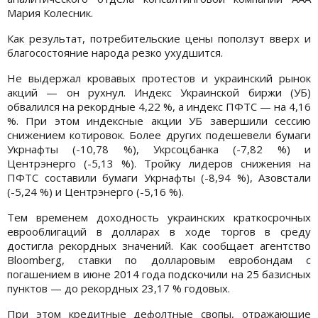
Мария Колесник.
Как результат, потребительские цены поползут вверх и
благосостояние народа резко ухудшится.
Не выдержал кровавых протестов и украинский рынок
акций — он рухнул. Индекс Украинской биржи (УБ)
обвалился на рекордные 4,22 %, а индекс ПФТС — на 4,16
%. При этом индексные акции УБ завершили сессию
снижением котировок. Более других подешевели бумаги
Укрнафты (-10,78 %), Укрсоцбанка (-7,82 %) и
Центрэнерго (-5,13 %). Тройку лидеров снижения на
ПФТС составили бумаги Укрнафты (-8,94 %), Азовстали
(-5,24 %) и Центрэнерго (-5,16 %).
Тем временем доходность украинских краткосрочных
еврооблигаций в долларах в ходе торгов в среду
достигла рекордных значений. Как сообщает агентство
Bloomberg, ставки по долларовым евробондам с
погашением в июне 2014 года подскочили на 25 базисных
пунктов — до рекордных 23,17 % годовых.
При этом кредитные дефолтные свопы, отражающие