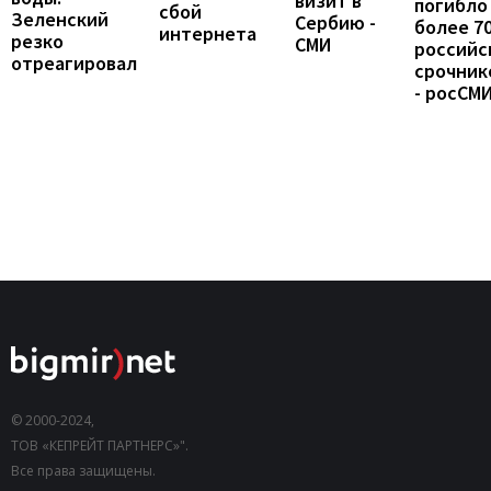
визит в
погибло
сбой
Зеленский
Сербию -
более 7
интернета
резко
СМИ
российс
отреагировал
срочник
- росСМ
© 2000-2024,
ТОВ «КЕПРЕЙТ ПАРТНЕРС»".
Все права защищены.