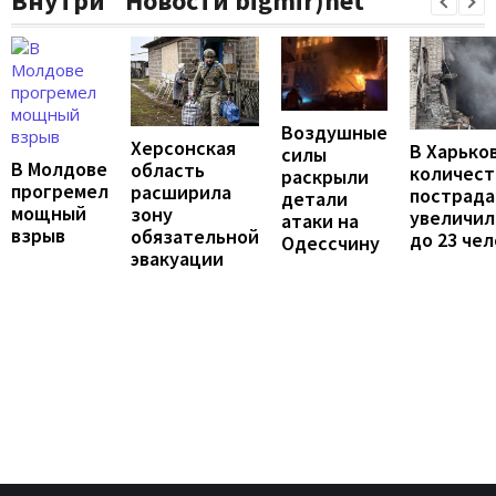
Внутри "Новости bigmir)net
Воздушные
Херсонская
В Харько
силы
В Молдове
область
количест
раскрыли
прогремел
расширила
пострад
детали
мощный
зону
увеличил
атаки на
взрыв
обязательной
до 23 че
Одессчину
эвакуации