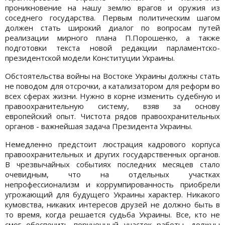
проникновение на нашу землю врагов и оружия из
соседнего государства. Первым политическим шагом
должен стать широкий диалог по вопросам путей
реализации мирного плана П.Порошенко, а также
подготовки текста новой редакции парламентско-
президентской модели Конституции Украины.
Обстоятельства войны на Востоке Украины должны стать
не поводом для отсрочки, а катализатором для реформ во
всех сферах жизни. Нужно в корне изменить судебную и
правоохранительную систему, взяв за основу
европейский опыт. Чистота рядов правоохранительных
органов - важнейшая задача Президента Украины.
Немедленно предстоит люстрация кадрового корпуса
правоохранительных и других государственных органов.
В чрезвычайных событиях последних месяцев стало
очевидным, что на отдельных участках
непрофессионализм и коррумпированность приобрели
угрожающий для будущего Украины характер. Никакого
кумовства, никаких интересов друзей не должно быть в
то время, когда решается судьба Украины. Все, кто не
смог обеспечить порученный участок работы, должны