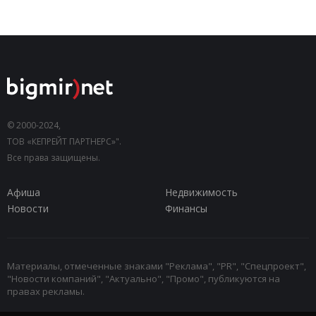
© 2000-2024,
ТОВ «КЕПРЕЙТ ПАРТНЕРС»".
Все права защищены.
Афиша
Недвижимость
Новости
Финансы
Материалы, отмеченные знаками "Реклама", "PR", "Спецпроект",
"Новости компаний", "Актуально", "Промо", публикуются на
правах рекламы.