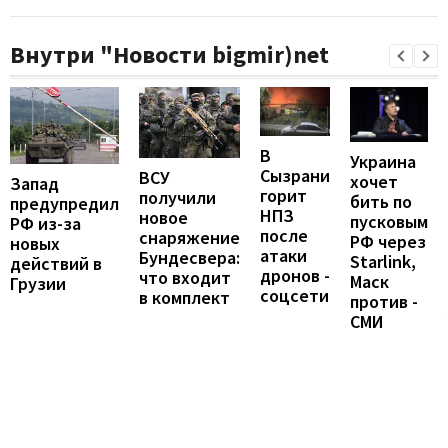
Внутри "Новости bigmir)net
В
Украина
Сызрани
ВСУ
хочет
Запад
горит
получили
бить по
предупредил
НПЗ
новое
пусковым
РФ из-за
после
снаряжение
РФ через
новых
атаки
Бундесвера:
Starlink,
действий в
дронов -
что входит
Маск
Грузии
соцсети
в комплект
против -
СМИ