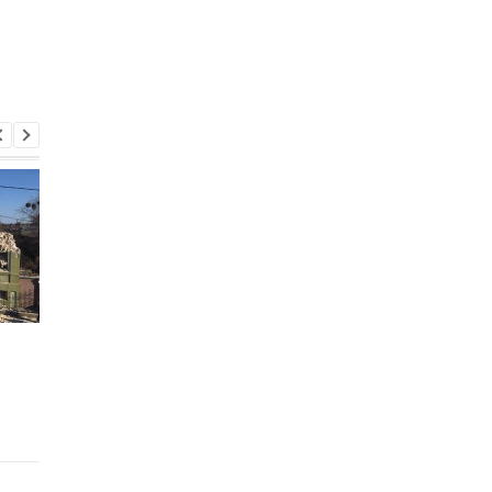
Появилось видео
ВЭФ убрал княгиню
самого глубоко
Ольгу из списка
затонувшего корабля
изменивших истори
женщин