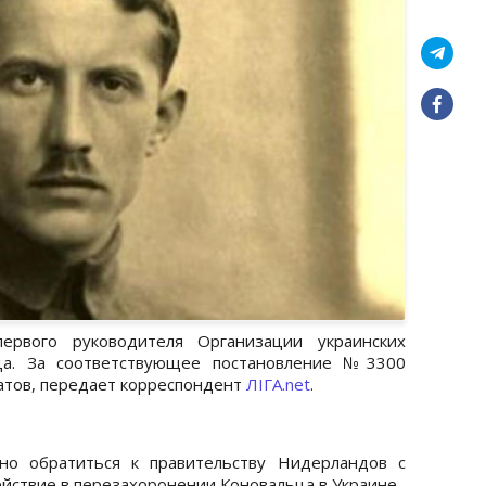
ервого руководителя Организации украинских
ьца. За соответствующее постановление №3300
атов, передает корреспондент
ЛІГА.net
.
но обратиться к правительству Нидерландов с
йствие в перезахоронении Коновальца в Украине.