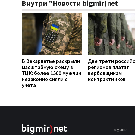
Внутри "Новости bigmir)net
В Закарпатье раскрыли
Две трети россий
масштабную схему в
регионов платят
ТЦК: более 1500 мужчин
вербовщикам
незаконно сняли с
контрактников
учета
Афиша