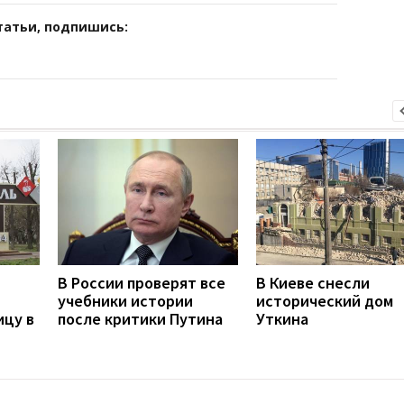
татьи, подпишись:
В России проверят все
В Киеве снесли
учебники истории
исторический дом
ицу в
после критики Путина
Уткина