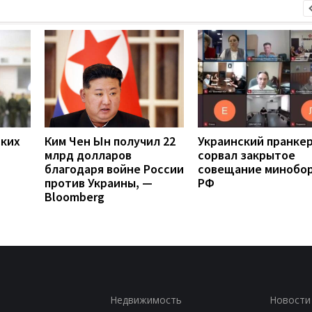
ских
Ким Чен Ын получил 22
Украинский пранке
млрд долларов
сорвал закрытое
благодаря войне России
совещание минобо
против Украины, —
РФ
Bloomberg
Недвижимость
Новости