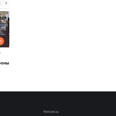
р
Ким Чен Ын накопил $22
В Николаевской
млрд несмотря на
области задержали
роны
санкции
двух агентов РФ
Финансы