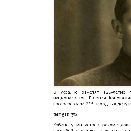
В Украине отметят 125-летие п
националистов Евгения Коновал
проголосовали 235 народных депут
%img1big%
Кабинету министров рекомендова
просьбой разрешить и оказать соде