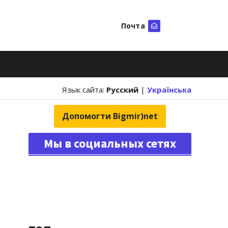
Почта
Искать
Язык сайта:
Русский
|
Українська
Допомогти Bigmir)net
Мы в социальных сетях