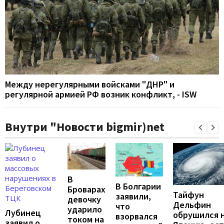
Между нерегулярными войсками "ДНР" и
регулярной армией РФ возник конфликт, - ISW
Внутри "Новости bigmir)net
В
В Болгарии
Броварах
Тайфун
заявили,
девочку
Дельфин
что
ударило
Лубинец
обрушился 
взорвался
током на
заявил о