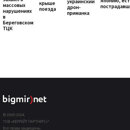
Японию, ест
украинский
крыше
массовых
пострадавш
дрон-
поезда
нарушениях
приманка
в
Береговском
ТЦК
© 2000-2024,
ТОВ «КЕПРЕЙТ ПАРТНЕРС»".
Все права защищены.