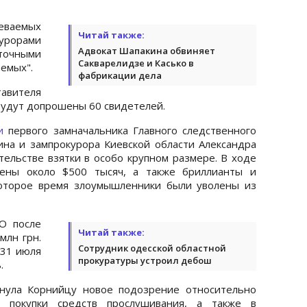
еваемых
Читай также:
курорами
Адвокат Шапакина обвиняет
аточными
Сакварелидзе и Касько в
аемых".
фабрикации дела
авителя
будут допрошены 60 свидетелей.
и
первого замначальника Главного следственного
на и зампрокурора Киевской области Александра
ельстве взятки в особо крупном размере. В ходе
ены около $500 тысяч, а также бриллианты и
которое время злоумышленники были уволены из
О после
Читай также:
млн грн.
Сотрудник одесской областной
31 июля
прокуратуры устроил дебош
.
инула Корнийцу новое подозрение относительно
 покупки средств прослушивания, а также в