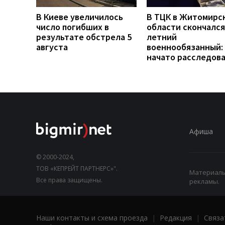
В Киеве увеличилось
В ТЦК в Житомирс
число погибших в
области скончался
результате обстрела 5
летний
августа
военнообязанный:
начато расследов
Афиша
© 2000-2024,
ТОВ «КЕПРЕЙТ ПАРТНЕРС»".
Материалы,
Все права защищены.
рекламы.
Наши контакты и схема проезда
|
Редакция
|
Связа