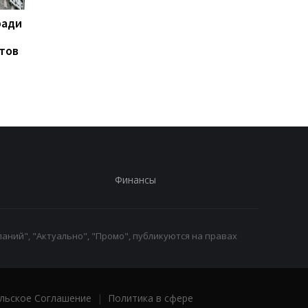
ради
На горе Петрос молния
Турция, Саудовская
поразила двух туристов
Аравия и Пакистан
тов
договорятся о
безопасности
Финансы
аний", "Актуально", "Промо", публикуются на правах
льское Соглашение
|
Политика в сфере