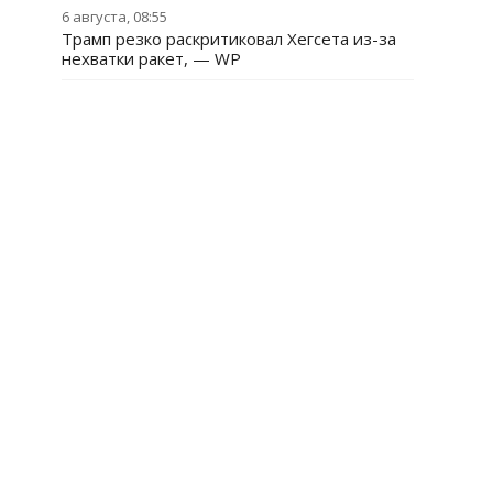
6 августа, 08:55
Трамп резко раскритиковал Хегсета из-за
нехватки ракет, — WP