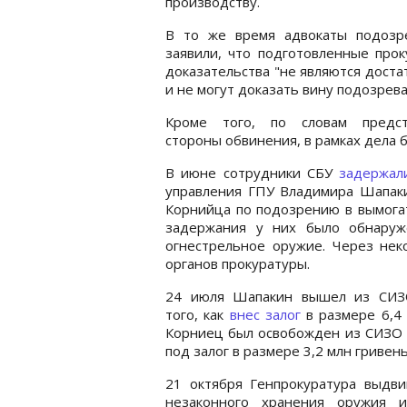
производству.
В то же время адвокаты подозр
заявили, что подготовленные про
доказательства "не являются дост
и не могут доказать вину подозрев
Кроме того, по словам предст
стороны обвинения, в рамках дела 
В июне сотрудники СБУ
задержал
управления ГПУ Владимира Шапаки
Корнийца по подозрению в вымогат
задержания у них было обнаруж
огнестрельное оружие. Через не
органов прокуратуры.
24 июля Шапакин вышел из СИЗ
того, как
внес залог
в размере 6,4 
Корниец был освобожден из СИЗО 
под залог в размере 3,2 млн гривень
21 октября Генпрокуратура выдв
незаконного хранения оружия и