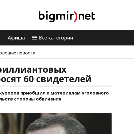
о
Афиша
Все категории
орошие новости
бриллиантовых
осят 60 свидетелей
куроров приобщил к материалам уголовного
льств стороны обвинения.