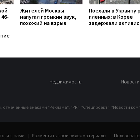
кой
Жителей Москвы
Поехали в Украину 
 46-
напугал громкий звук,
пленных: в Корее
похожий на взрыв
задержали активис
ание
Недвижимость
Новости
 отмеченные знаками "Реклама", "PR", "Спецпроект", "Новости комп
ться с нами
|
Разместить свои видеоматериалы
|
Пользовате