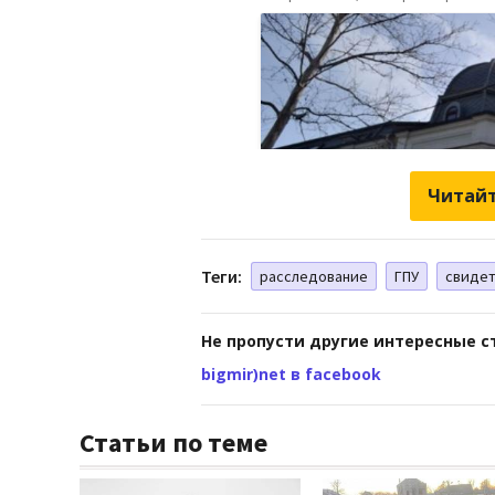
Читайт
Теги:
расследование
ГПУ
свиде
Не пропусти другие интересные с
bigmir)net в facebook
Статьи по теме