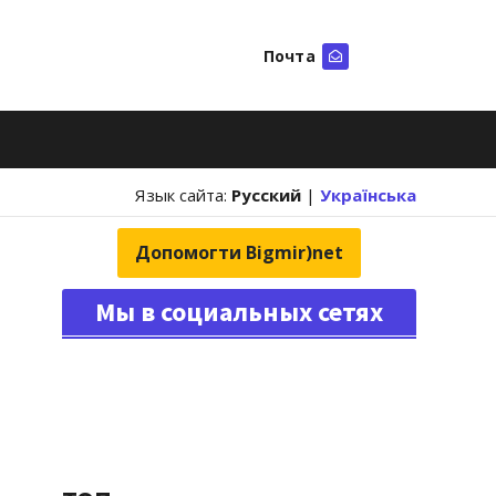
Почта
Искать
Язык сайта:
Русский
|
Українська
Допомогти Bigmir)net
Мы в социальных сетях