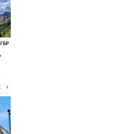
 ГБР
Суд разрешил провести
У домработницы
спецрасследование по
Медведчука изъяли 
о
Януковичу за
тыс долларов
"Харьковский договор"