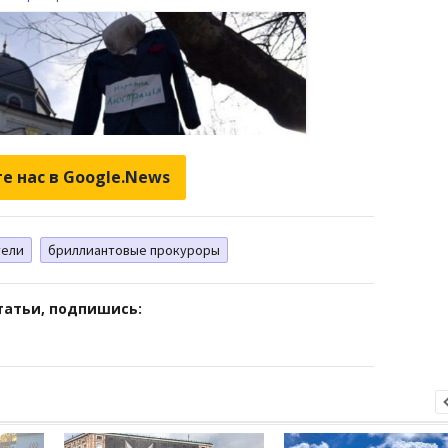
е нас в Google.News
тели
бриллиантовые прокуроры
татьи, подпишись: