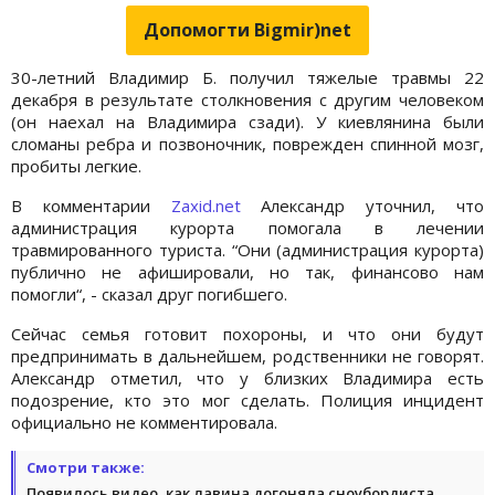
Допомогти Bigmir)net
30-летний Владимир Б. получил тяжелые травмы 22
декабря в результате столкновения с другим человеком
(он наехал на Владимира сзади). У киевлянина были
сломаны ребра и позвоночник, поврежден спинной мозг,
пробиты легкие.
В комментарии
Zaxid.net
Александр уточнил, что
администрация курорта помогала в лечении
травмированного туриста. “Они (администрация курорта)
публично не афишировали, но так, финансово нам
помогли“, - сказал друг погибшего.
Сейчас семья готовит похороны, и что они будут
предпринимать в дальнейшем, родственники не говорят.
Александр отметил, что у близких Владимира есть
подозрение, кто это мог сделать. Полиция инцидент
официально не комментировала.
Смотри также:
Появилось видео, как лавина догоняла сноубордиста