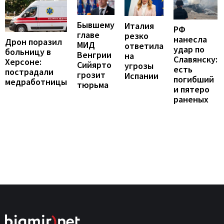
Бывшему
Италия
РФ
главе
резко
нанесла
Дрон поразил
МИД
ответила
удар по
больницу в
Венгрии
на
Славянску:
Херсоне:
Сийярто
угрозы
есть
пострадали
грозит
Испании
погибший
медработницы
тюрьма
и пятеро
раненых