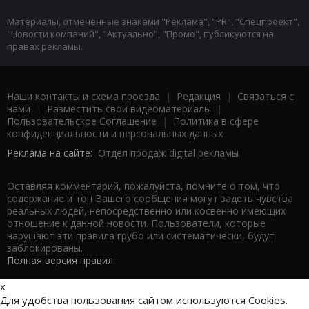
Материалы, отмеченные знаками "Реклама", "PR", "Спецпроект",
"Новости компаний", "Актуально", "Промо", публикуются на
правах рекламы.
Наши контакты и схема проезда
|
Редакция
|
Связаться с
нами
|
Разместить свои видеоматериалы
|
Пользовательское Соглашение
|
Политика в сфере
конфиденциальности и персональных данных
Реклама на сайте:
Отдел продаж digital рекламы
Оставляя комментарий, пожалуйста, помните о том, что
содержание и тон Вашего сообщения могут задеть чувства
реальных людей, непосредственно или косвенно имеющих
отношение к данной новости. Пользователи, которые
нарушают эти правила грубо или систематически, будут
заблокированы.
Полная версия правил
x
Для удобства пользования сайтом используются Cookies.