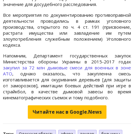
значение для досудебного расследования.
Все мероприятия по документированию противоправной
деятельности проводились в рамках уголовного
производства, открытого по ч. 4 ст. 191 (присвоение,
растрата имущества или завладение им путем
злоупотребления служебным положением) Уголовного
кодекса.
Напомним, Департамент государственных закупок
Министерства обороны Украины в 2015-2017 годах
закупил за 72 млн дымовые смеси для военных в зоне
АТО
, однако оказалось, что закупленна смесь
изготавливается для окуривания деревьев [для защиты
от заморозков], имитации боевых действий при игре в
страйкбол, в качестве дымовой завесы во время
кинематографических съемок и тому подобного.
Читайте нас в Google.News
Теги:
Одесская область
афера
тендер
больницы