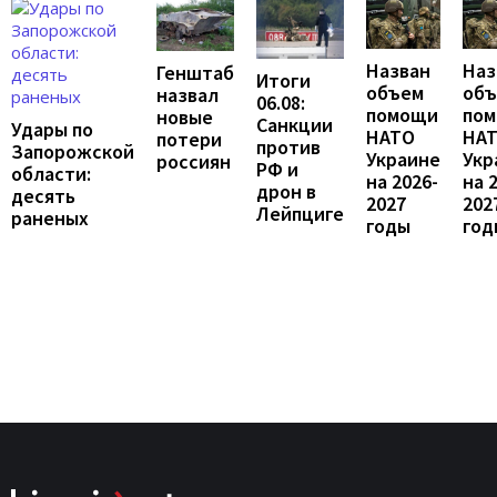
Назван
Наз
Генштаб
Итоги
объем
об
назвал
06.08:
помощи
по
новые
Санкции
Удары по
НАТО
НА
потери
против
Запорожской
Украине
Укр
россиян
РФ и
области:
на 2026-
на 
дрон в
десять
2027
202
Лейпциге
раненых
годы
год