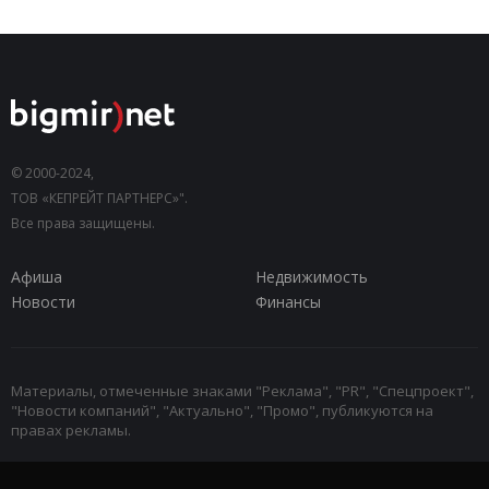
© 2000-2024,
ТОВ «КЕПРЕЙТ ПАРТНЕРС»".
Все права защищены.
Афиша
Недвижимость
Новости
Финансы
Материалы, отмеченные знаками "Реклама", "PR", "Спецпроект",
"Новости компаний", "Актуально", "Промо", публикуются на
правах рекламы.