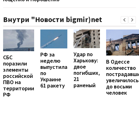
Внутри "Новости bigmir)net
Удар по
РФ за
СБС
Харькову:
неделю
В Одессе
поразили
двое
выпустила
количество
элементы
погибших,
по
пострадавш
российской
21
Украине
увеличилось
ПВО на
раненый
61 ракету
до восьми
территории
человек
РФ