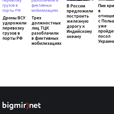
Пик кр
В России
в
предложили
отноше
построить
Дроны ВСУ
Трех
с Поль
железную
удорожили
должностных
уже
дорогу к
перевозку
лиц ТЦК
пройде
Индийскому
грузов в
разоблачили
посол
океану
порты РФ
в фиктивных
Украин
мобилизациях