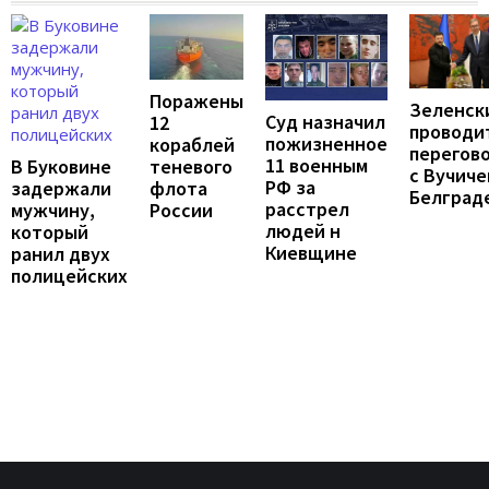
Поражены
Зеленск
Суд назначил
12
проводи
пожизненное
кораблей
перегов
11 военным
В Буковине
теневого
с Вучиче
РФ за
задержали
флота
Белград
расстрел
мужчину,
России
людей н
который
Киевщине
ранил двух
полицейских