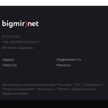
© 2000-2024,
ТОВ «КЕПРЕЙТ ПАРТНЕРС»".
Все права защищены.
Афиша
Недвижимость
Новости
Финансы
Материалы, отмеченные знаками "Реклама", "PR", "Спецпроект",
"Новости компаний", "Актуально", "Промо", публикуются на
правах рекламы.