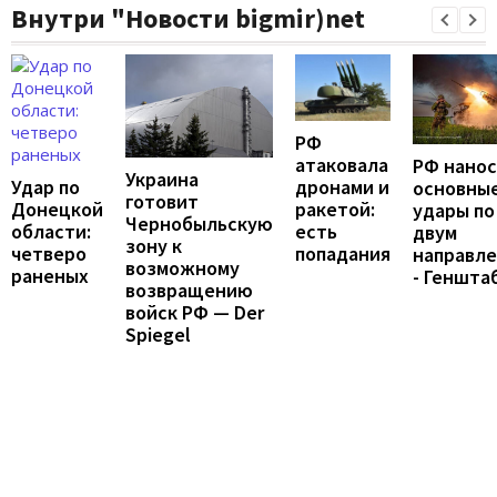
Внутри "Новости bigmir)net
РФ
атаковала
РФ нано
Украина
Удар по
дронами и
основны
готовит
Донецкой
ракетой:
удары по
Чернобыльскую
области:
есть
двум
зону к
четверо
попадания
направл
возможному
раненых
- Геншта
возвращению
войск РФ — Der
Spiegel