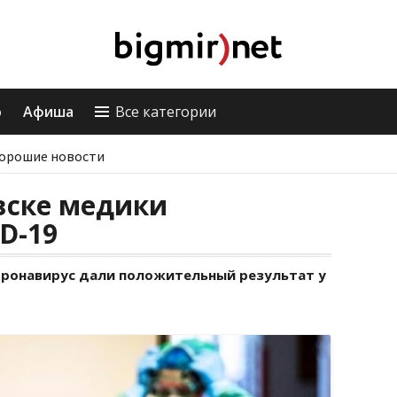
о
Афиша
Все категории
орошие новости
вске медики
D-19
коронавирус дали положительный результат у