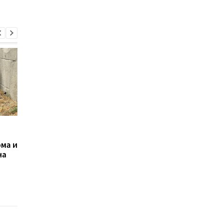
В Минздраве озвучили
Киевлян призвали
ситуацию с COVID-19
надеть маски из-за
ма и
новой волны COVID
на