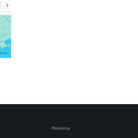
Россияне атаковали
Зеленский рассказал
рейсовый автобус в
разговоре с Вучичем
Никополе: погиб
водитель
Финансы