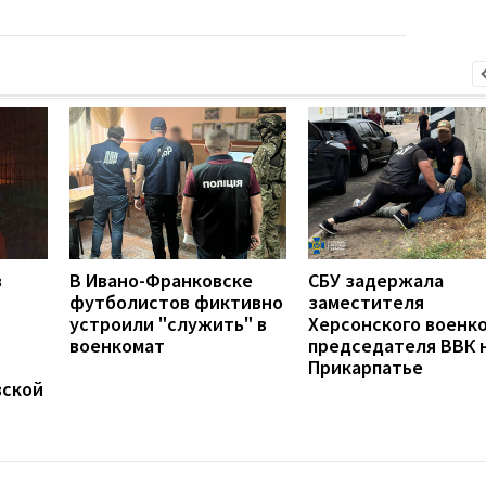
в
В Ивано-Франковске
СБУ задержала
футболистов фиктивно
заместителя
устроили "служить" в
Херсонского военко
военкомат
председателя ВВК 
Прикарпатье
вской