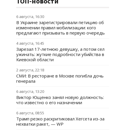
ТОП-новости
6 августа, 16:30
В Украине зарегистрировали петицию об
изменении правил мобилизации: кого
предлагают призывать в первую очередь
4 августа, 16:45
Зарезал 17-летнюю девушку, а потом сел
ужинать: жуткие подробности убийства в
Киевской области
2 августа, 22:18
СМИ: В ресторане в Москве погибла дочь
генерала
6 августа, 13:20
Виктор Ющенко занял новую должность:
что известно о его назначении
6 августа, 08:55
Трамп резко раскритиковал Хегсета из-за
нехватки ракет, — WP