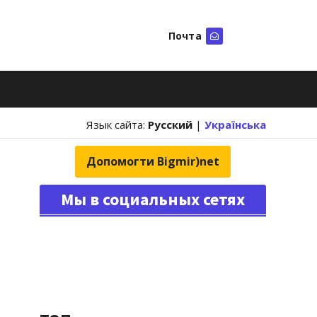
Почта
Искать
Язык сайта:
Русский
|
Українська
Допомогти Bigmir)net
Мы в социальных сетях