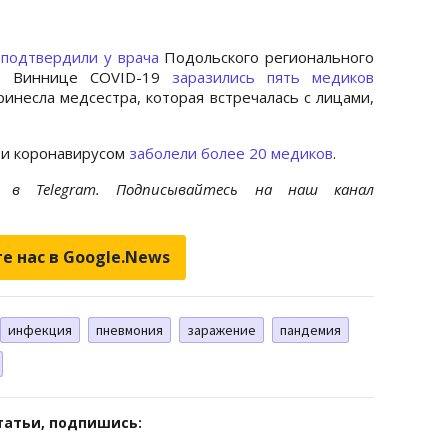
 подтвердили у врача
Подольского регионального
 в Виннице COVID-19
заразились пять медиков
инесла медсестра, которая встречалась с лицами,
сти коронавирусом
заболели более 20 медиков
.
et
в Telegram. Подписывайтесь на наш канал
е нас в Google.News
инфекция
пневмония
заражение
пандемия
татьи, подпишись: