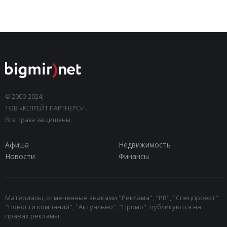
© 2000-2024,
ТОВ «КЕПРЕЙТ ПАРТНЕРС»".
Все права защищены.
Афиша
Недвижимость
Новости
Финансы
Материалы, отмеченные знаками "Реклама", "PR", "Спецпроект",
"Новости компаний", "Актуально", "Промо", публикуются на
правах рекламы.