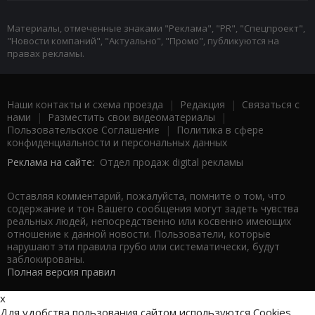
Материалы, отмеченные знаками "Реклама", "PR", "Спецпроект",
"Новости компаний", "Актуально", "Промо", публикуются на
правах рекламы.
Наши контакты и схема проезда
|
Редакция
|
Связаться с
нами
|
Разместить свои видеоматериалы
|
Пользовательское Соглашение
|
Политика в сфере
конфиденциальности и персональных данных
Реклама на сайте:
Отдел продаж digital рекламы
Оставляя комментарий, пожалуйста, помните о том, что
содержание и тон Вашего сообщения могут задеть чувства
реальных людей, непосредственно или косвенно имеющих
отношение к данной новости. Пользователи, которые
нарушают эти правила грубо или систематически, будут
заблокированы.
Полная версия правил
x
Для удобства пользования сайтом используются Cookies.