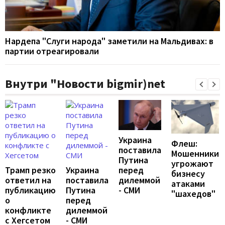
Нардепа "Слуги народа" заметили на Мальдивах: в
партии отреагировали
Внутри "Новости bigmir)net
Украина
Флеш:
поставила
Мошенники
Путина
угрожают
перед
Трамп резко
Украина
бизнесу
дилеммой
ответил на
поставила
атаками
- СМИ
публикацию
Путина
"шахедов"
о
перед
конфликте
дилеммой
с Хегсетом
- СМИ