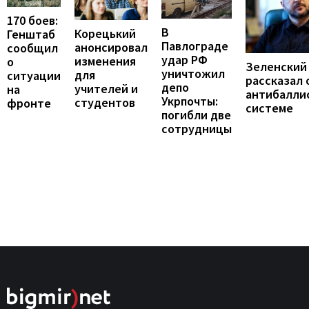
170 боев:
В
Корецький
Генштаб
Павлограде
анонсировал
сообщил
удар РФ
изменения
о
Зеленский
уничтожил
для
ситуации
рассказал 
депо
учителей и
на
антибалли
Укрпочты:
студентов
фронте
системе
погибли две
сотрудницы