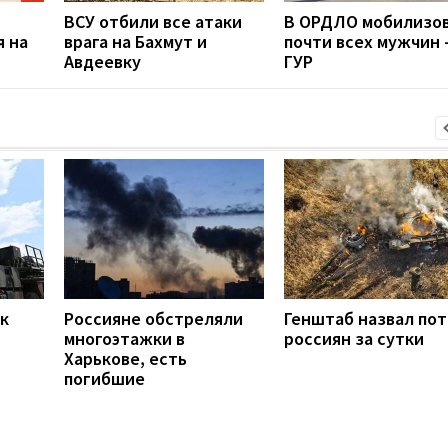
ВСУ отбили все атаки
В ОРДЛО мобилизо
я на
врага на Бахмут и
почти всех мужчин 
Авдеевку
ГУР
ак
Россияне обстреляли
Генштаб назвал по
многоэтажки в
россиян за сутки
Харькове, есть
погибшие