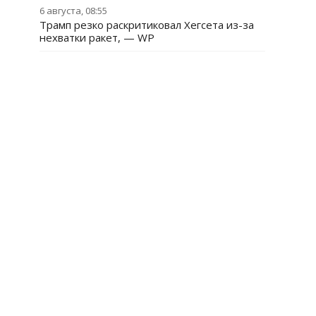
6 августа, 08:55
Трамп резко раскритиковал Хегсета из-за
нехватки ракет, — WP