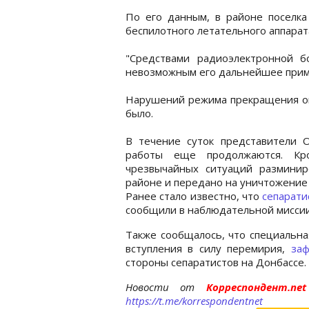
По его данным, в районе поселка
беспилотного летательного аппарат
"Средствами радиоэлектронной б
невозможным его дальнейшее приме
Нарушений режима прекращения ог
было.
В течение суток представители 
работы еще продолжаются. Кро
чрезвычайных ситуаций размини
районе и передано на уничтожение
Ранее стало известно, что
сепарати
сообщили в наблюдательной мисси
Также сообщалось, что специальна
вступления в силу перемирия,
заф
стороны сепаратистов на Донбассе.
Новости от
Корреспондент.n
https://t.me/korrespondentnet