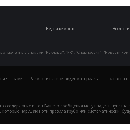
Недвижимость
Новости
 отмеченные знаками "Реклама", "PR", "Спецпроект", "Новости комп
ться с нами
|
Разместить свои видеоматериалы
|
Пользовате
что содержание и тон Вашего сообщения могут задеть чувства 
 которые нарушают эти правила грубо или систематически, буд