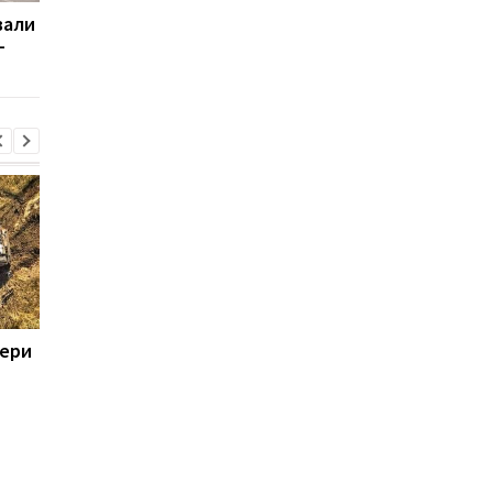
вали
В Кремле сказали, когда
Путин назвал новую
–
Путин поедет на
причину нападения н
Донбасс
Украину
тери
Пентагон призвал
Итоги 08.08: Patriot
оборонные компании
будет и минус два Н
увеличить
производство
вооружений - СМИ