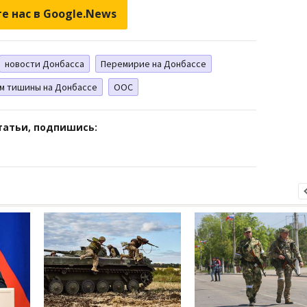
е нас в Google.News
новости Донбасса
Перемирие на Донбассе
м тишины на Донбассе
ООС
татьи, подпишись: