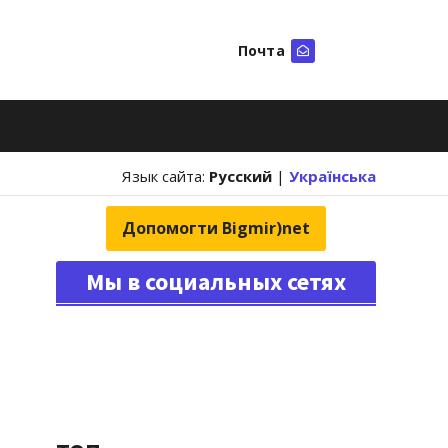
Почта
Искать
Язык сайта:
Русский
|
Українська
Допомогти Bigmir)net
Мы в социальных сетях