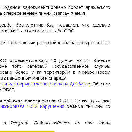
 Водяное задокументировано пролет вражеского
а с пересечением линии разграничения.
орьбы беспилотник был подавлен, что сделало
нение", - отметили в штабе ООС.
ня вдоль линии разграничения зафиксировано не
ООС отремонтировали 10 домов, на 31 объекте
ме того, саперами Государственной службы
ровано более 7 га территории в прифронтовом
 82 найденных мины и снаряда.
сты расширяют минные поля на Донбассе
. Об этом
и ОБСЕ.
я наблюдательная миссия ОБСЕ с 27 июля, со дня
иксировала 1052 нарушения
режима тишины со
et
в Telegram. Подписывайтесь на наш канал