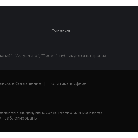
Финансы
аний", "Актуально", "Промо", публикуются на правах
льское Соглашение
|
Политика в сфере
реальных людей, непосредственно или косвенно
ут заблокированы.