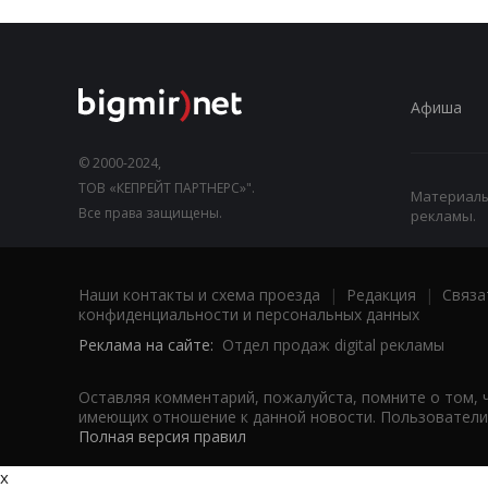
Афиша
© 2000-2024,
ТОВ «КЕПРЕЙТ ПАРТНЕРС»".
Материалы,
Все права защищены.
рекламы.
Наши контакты и схема проезда
|
Редакция
|
Связа
конфиденциальности и персональных данных
Реклама на сайте:
Отдел продаж digital рекламы
Оставляя комментарий, пожалуйста, помните о том, 
имеющих отношение к данной новости. Пользователи,
Полная версия правил
x