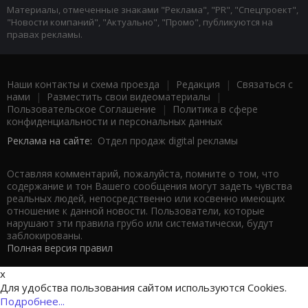
Материалы, отмеченные знаками "Реклама", "PR", "Спецпроект",
"Новости компаний", "Актуально", "Промо", публикуются на
правах рекламы.
Наши контакты и схема проезда
|
Редакция
|
Связаться с
нами
|
Разместить свои видеоматериалы
|
Пользовательское Соглашение
|
Политика в сфере
конфиденциальности и персональных данных
Реклама на сайте:
Отдел продаж digital рекламы
Оставляя комментарий, пожалуйста, помните о том, что
содержание и тон Вашего сообщения могут задеть чувства
реальных людей, непосредственно или косвенно имеющих
отношение к данной новости. Пользователи, которые
нарушают эти правила грубо или систематически, будут
заблокированы.
Полная версия правил
x
Для удобства пользования сайтом используются Cookies.
Подробнее...