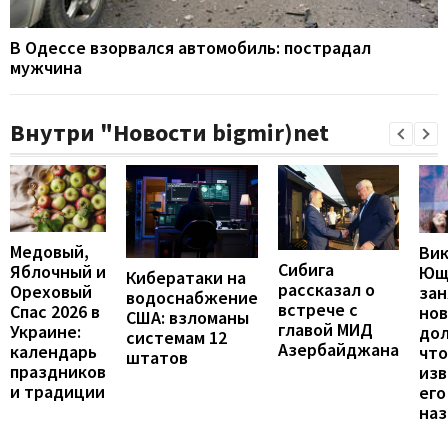
В Одессе взорвался автомобиль: пострадал
мужчина
Внутри "Новости bigmir)net
Медовый,
Ви
Сибига
Яблочный и
Ющ
Кибератаки на
рассказал о
Ореховый
зан
водоснабжение
встрече с
Спас 2026 в
но
США: взломаны
главой МИД
Украине:
до
системам 12
Азербайджана
календарь
что
штатов
праздников
изв
и традиции
его
наз