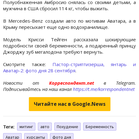
Полуобнаженная Амбросио снялась со своими детьми, а
мужчина в США сбросил 114 кг, чтобы выжить.
В Mercedes-Benz создали авто по мотивам Аватара, а в
Крыму пересыхает еще одно водохранилище.
Модель Крисси Тейген рассказала шокирующие
подробности своей беременности, а подаренный принцу
Джорджу зуб мегалодона требуют вернуть.
Смотрите также:
Пастор-стриптизерша, янтарь и
Аватар-2: фото дня 28 сентября
.
Новости от
Корреспондент.net
в Telegram.
Подписывайтесь на наш канал
https://t.me/korrespondentnet
Читайте нас в Google.News
Теги:
митинг
авто
Похудение
Беременность
Аватар
курсанты
фото дня