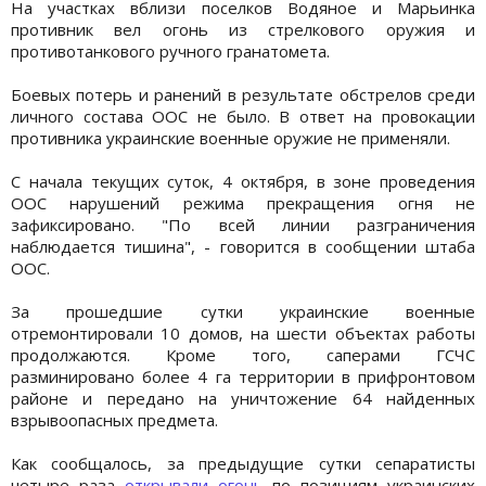
На участках вблизи поселков Водяное и Марьинка
противник вел огонь из стрелкового оружия и
противотанкового ручного гранатомета.
Боевых потерь и ранений в результате обстрелов среди
личного состава ООС не было. В ответ на провокации
противника украинские военные оружие не применяли.
С начала текущих суток, 4 октября, в зоне проведения
ООС нарушений режима прекращения огня не
зафиксировано. "По всей линии разграничения
наблюдается тишина", - говорится в сообщении штаба
ООС.
За прошедшие сутки украинские военные
отремонтировали 10 домов, на шести объектах работы
продолжаются. Кроме того, саперами ГСЧС
разминировано более 4 га территории в прифронтовом
районе и передано на уничтожение 64 найденных
взрывоопасных предмета.
Как сообщалось, за предыдущие сутки сепаратисты
четыре раза
открывали огонь
по позициям украинских