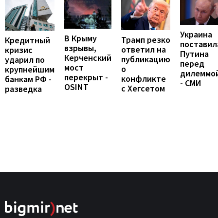
Украина
В Крыму
Трамп резко
Кредитный
поставил
взрывы,
ответил на
кризис
Путина
Керченский
публикацию
ударил по
перед
мост
о
крупнейшим
дилеммо
перекрыт -
конфликте
банкам РФ -
- СМИ
OSINT
с Хегсетом
разведка