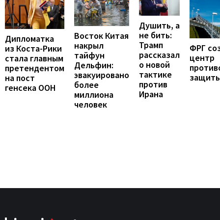
Душить, а
не бить:
Восток Китая
Дипломатка
Трамп
накрыл
ФРГ со
из Коста-Рики
рассказал
тайфун
центр
стала главным
о новой
Дельфин:
против
претендентом
тактике
эвакуировано
защит
на пост
против
более
генсека ООН
Ирана
миллиона
человек