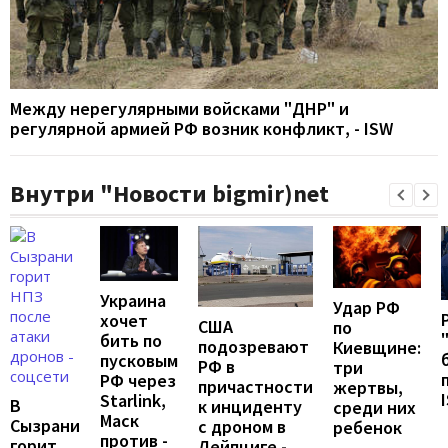
Между нерегулярными войсками "ДНР" и
регулярной армией РФ возник конфликт, - ISW
Внутри "Новости bigmir)net
Украина
Удар РФ
хочет
США
по
бить по
подозревают
Киевщине:
пусковым
РФ в
три
РФ через
причастности
жертвы,
Starlink,
В
к инциденту
среди них
Маск
Сызрани
с дроном в
ребенок
против -
горит
Лейпциге -