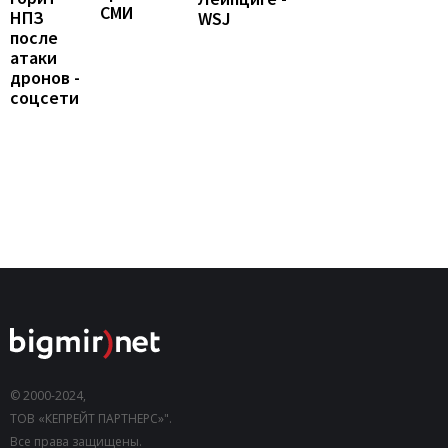
СМИ
НПЗ
WSJ
после
атаки
дронов -
соцсети
© 2000-2024,
ТОВ «КЕПРЕЙТ ПАРТНЕРС»".
Все права защищены.