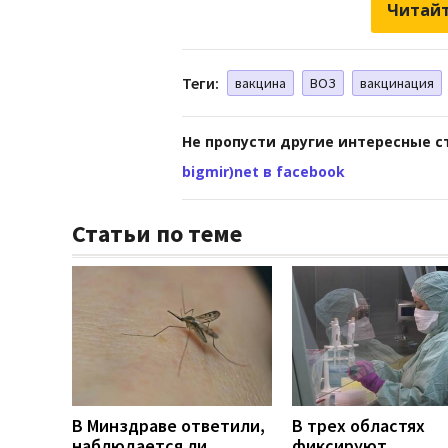
Читайт
Теги:
вакцина
ВОЗ
вакцинация
Не пропусти другие интересные с
bigmir)net в facebook
Статьи по теме
В Минздраве ответили,
В трех областях
наблюдается ли
фиксируют