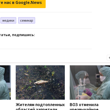
е нас в Google.News
медики
семинар
татьи, подпишись:
Жителям подтопленных
ВОЗ отменила
областей запретили
чрезвычайное