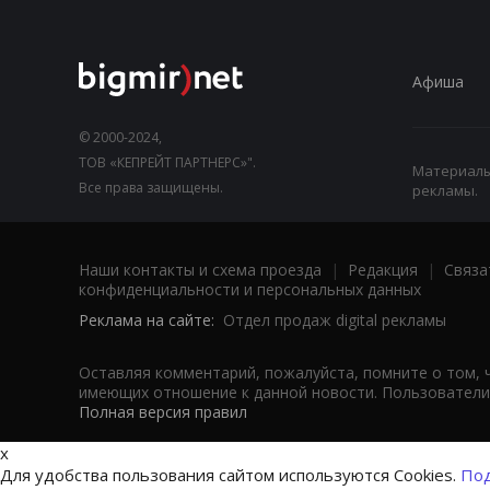
Афиша
© 2000-2024,
ТОВ «КЕПРЕЙТ ПАРТНЕРС»".
Материалы,
Все права защищены.
рекламы.
Наши контакты и схема проезда
|
Редакция
|
Связа
конфиденциальности и персональных данных
Реклама на сайте:
Отдел продаж digital рекламы
Оставляя комментарий, пожалуйста, помните о том, 
имеющих отношение к данной новости. Пользователи,
Полная версия правил
x
Для удобства пользования сайтом используются Cookies.
Под