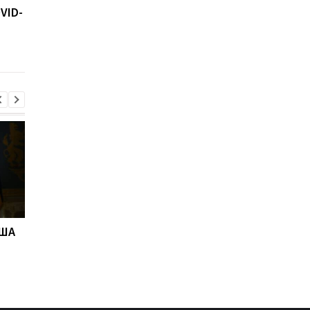
VID-
медсестру – СБУ
вакцинировать дете
делать вторую
бустерную дозу от
COVID-19
США
"Адские" санкции США
Адские санкции.
против РФ: реакция
Решение Сената СШ
Зеленского