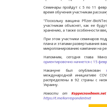
Семинары пройдут с 5 по 11 февра
время обучения участникам расска
"Поскольку вакцина Pfizer-BioNTe
участникам объяснят, как ее буду
хранению, а также особенности вве
При этом участники семинаров под
плана и этапами развертывания вак
микропланированию кампании на ре
Напомним, сегодня глава Мин
ориентировочно начнется с 15 фев
Накануне был опубликован
международной инициативе COV
распределены в 92 страны с низ
Украину.
Новости от
Корреспондент.n
https://t.me/korrespondentnet