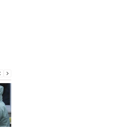
Оккупанты бросили на
В Минздраве
поле боя раненую
разрешили