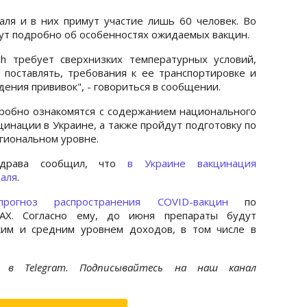
ля и в них примут участие лишь 60 человек. Во
жут подробно об особенностях ожидаемых вакцин.
ch требует сверхнизких температурных условий,
т поставлять, требования к ее транспортировке и
дения прививок", - говориться в сообщении.
робно ознакомятся с содержанием национального
цинации в Украине, а также пройдут подготовку по
гиональном уровне.
здрава сообщил, что
в Украине вакцинация
раля
.
прогноз распространения COVID-вакцин
по
AX. Согласно ему, до июня препараты будут
ким и средним уровнем доходов, в том числе в
et
в Telegram. Подписывайтесь на наш канал