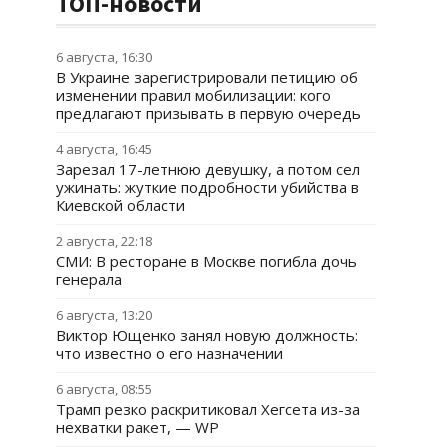
ТОП-новости
6 августа, 16:30
В Украине зарегистрировали петицию об
изменении правил мобилизации: кого
предлагают призывать в первую очередь
4 августа, 16:45
Зарезал 17-летнюю девушку, а потом сел
ужинать: жуткие подробности убийства в
Киевской области
2 августа, 22:18
СМИ: В ресторане в Москве погибла дочь
генерала
6 августа, 13:20
Виктор Ющенко занял новую должность:
что известно о его назначении
6 августа, 08:55
Трамп резко раскритиковал Хегсета из-за
нехватки ракет, — WP