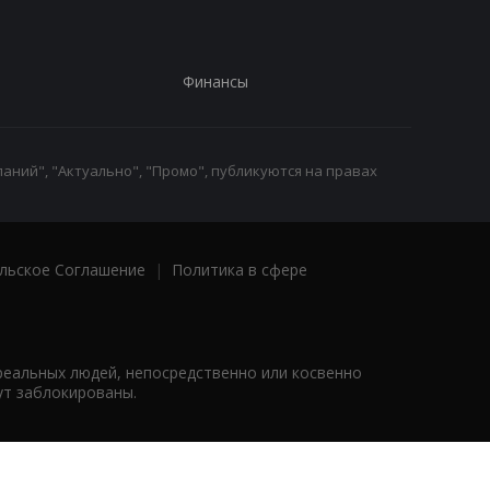
Финансы
аний", "Актуально", "Промо", публикуются на правах
льское Соглашение
|
Политика в сфере
реальных людей, непосредственно или косвенно
ут заблокированы.