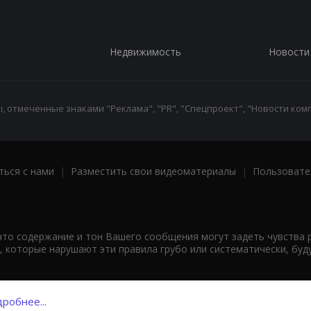
Недвижимость
Новости
 отмеченные знаками "Реклама", "PR", "Спецпроект", "Новости комп
ться с нами
|
Разместить свои видеоматериалы
|
Пользовате
что содержание и тон Вашего сообщения могут задеть чувства 
 которые нарушают эти правила грубо или систематически, буд
робнее...