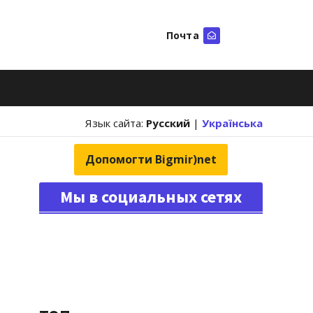
Почта
Искать
Язык сайта:
Русский
|
Українська
Допомогти Bigmir)net
Мы в социальных сетях