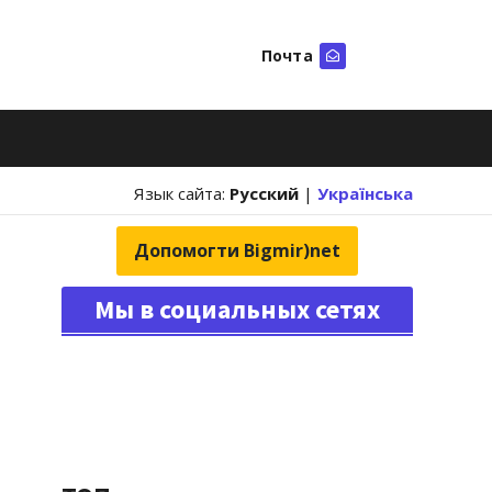
Почта
Искать
Язык сайта:
Русский
|
Українська
Допомогти Bigmir)net
Мы в социальных сетях