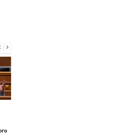
Покроют ли активы РФ
Украинцы будут
ущерб Украины - оценка
покупать доллар по-
главы НБУ
новому: что значит
гибкий курс НБУ
ого