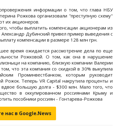
опровержения информации о том, что глава НБУ
атерина Рожкова организовали "преступную схему"
 от их акционеров.
того, чтобы выплатить компенсации акционерам из
и Александр Дубинский привел пример выведения с
выплату компенсации в размере 128 млн грн.
шее время ожидается рассмотрение дела по еще
льности Рожковой. О том, как она в нарушение
зализныци на компанию, близкую компании Валерии
в том, что эта компания со скидкой в 30% выкупила
йским Проминвестбанком, которым руководит
й Рожок. Теперь VR Capital накрутила проценты и
 вдвое большую долга - $300 млн. Мало того, что
ущество в оккупированном россиянами Крыму и
ротить пособники россиян - Гонтарева-Рожкова
е нас в Google.News