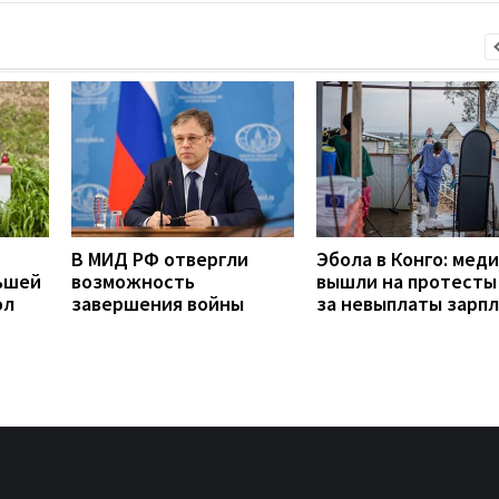
В МИД РФ отвергли
Эбола в Конго: мед
ьшей
возможность
вышли на протесты 
ол
завершения войны
за невыплаты зарп