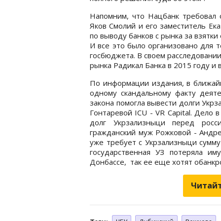
Напомним, что Нацбанк требовал 
Яков Смолий и его заместитель Ек
по выводу банков с рынка за взятки
И все это было организовано для 
госбюджета. В своем расследовани
рынка Радикал Банка в 2015 году и 
По информации издания, в ближай
одному скандальному факту деяте
закона помогла вывести долги Укр
Гонтаревой ICU - VR Capital. Дело 
долг Укрзализныци перед росси
гражданский муж Рожковой - Андре
уже требует с Укрзализныци сумму
государственная УЗ потеряла им
Донбассе, так ее еще хотят обанк
Читайт