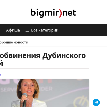
о
Афиша
Все категории
орошие новости
 обвинения Дубинского
й
р