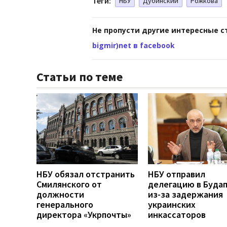
Теги:
НБУ
Дубинский
Рожкова
Не пропусти другие интересные с
bigmir)net в facebook
Статьи по теме
НБУ обязал отстранить
НБУ отправил
Смилянского от
делегацию в Буда
должности
из-за задержания
генерального
украинских
директора «Укрпочты»
инкассаторов