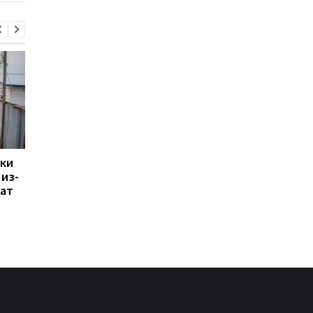
ики
ЕС изменил правила
Погода в Украине 7
из-
временной защиты для
августа: где пройдут
лат
украинцев: кого
грозы, ожидается г
коснутся новые
и температура до +3
требования
градусов